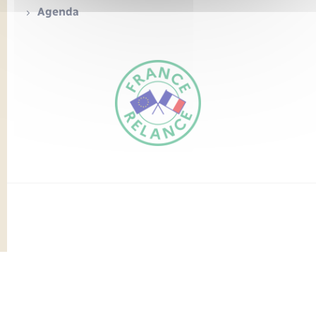
Seniors
Agenda
Transports
Voirie et espace public
FR
EN
Traduction du
DE
site automatisée