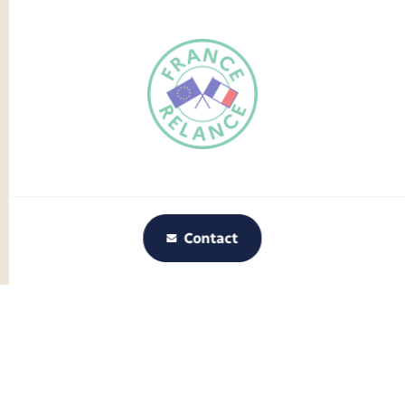
FR
EN
Traduction du
DE
site automatisée
Contact