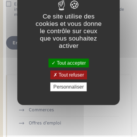
En soumettant ce formulaire, j’accepte que les
informations saisies soient exploitées dans le cadre de
ma demande d’informations.
Ce site utilise des
cookies et vous donne
le contrôle sur ceux
que vous souhaitez
Envoyer
activer
Tout accepter
Tout refuser
Retrouvez aussi
Personnaliser
Commerces
Offres d'emploi