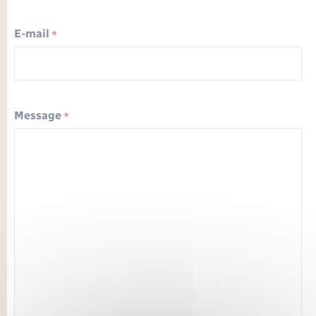
Seniors
E-mail
*
Transports
Voirie et espace public
Message
*