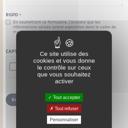
RGPD
*
En soumettant ce formulaire, j’accepte que les
informations saisies soient exploitées dans le cadre de
ma demande d’informations.
CAPTCHA
Ce site utilise des
cookies et vous donne
le contrôle sur ceux
que vous souhaitez
activer
Tout accepter
Envoyer
Tout refuser
Personnaliser