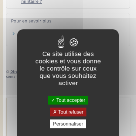
militaire ?
Pour en savoir plus
Service national universel
Ministère chargé de l'éducation
Ce site utilise des
cookies et vous donne
le contrôle sur ceux
©
Direction de l’information légale et administrative
que vous souhaitez
comarquage developpé par
baseo.io
activer
Tout accepter
Retrouvez aussi
Tout refuser
Personnaliser
Concessions funéraires