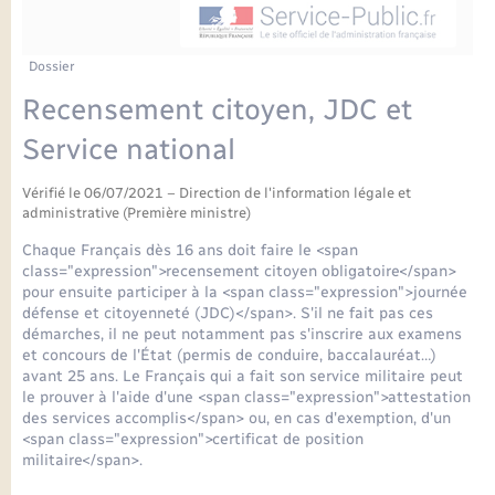
Enfants – Jeunes
Petite enfance
Tourisme
Travaux - Autorisation d’occupation de l’espace
Comptes rendus de conseils
Formations - Offre d'emploi
public
Projet nouveau groupe scolaire
Transports scolaires
La mairie
Mariage – PACS
Etat-civil - Papiers - Citoyenneté
Dossier
Délibérations du conseil municipal
Sorties - Animations
Recensement citoyen, JDC et
Articles de presse
Parrainage civil
Actualités
Logement - Urbanisme
Comptes rendus du conseil municipal
Service national
INFOS COMMUNAUTE DE COMMUNE
Avancement des travaux de l’école
Recensement
Mariage/PACS – Naissance – Décès
Loisirs
Arrêtés municipaux
Vérifié le 06/07/2021 – Direction de l'information légale et
administrative (Première ministre)
Publications
Budget
Chaque Français dès 16 ans doit faire le <span
Nouvel habitant
class="expression">recensement citoyen obligatoire</span>
Agenda
pour ensuite participer à la <span class="expression">journée
Numérique
défense et citoyenneté (JDC)</span>. S'il ne fait pas ces
démarches, il ne peut notamment pas s'inscrire aux examens
Commerces - Entreprises - Emploi
et concours de l'État (permis de conduire, baccalauréat…)
Organisation d’événement
avant 25 ans. Le Français qui a fait son service militaire peut
le prouver à l'aide d'une <span class="expression">attestation
Plan interactif
des services accomplis</span> ou, en cas d'exemption, d'un
Sécurité - Prévention
<span class="expression">certificat de position
militaire</span>.
La Communauté de communes