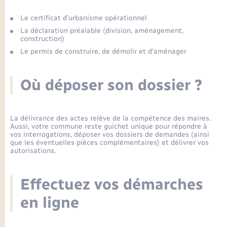
Enfants – Jeunes
Petite enfance
Tourisme
Travaux - Autorisation d’occupation de l’espace
Comptes rendus de conseils
Formations - Offre d'emploi
public
Le certificat d’urbanisme opérationnel
Projet nouveau groupe scolaire
Transports scolaires
La mairie
Mariage – PACS
Leaflet
|
©
OpenStreetMap
contributors
Etat-civil - Papiers - Citoyenneté
La déclaration préalable (division, aménagement,
Délibérations du conseil municipal
construction)
Sorties - Animations
Articles de presse
Parrainage civil
Actualités
Le permis de construire, de démolir et d’aménager
Logement - Urbanisme
Comptes rendus du conseil municipal
INFOS COMMUNAUTE DE COMMUNE
Avancement des travaux de l’école
Recensement
Mariage/PACS – Naissance – Décès
Où déposer son dossier ?
Loisirs
Arrêtés municipaux
Publications
Budget
Nouvel habitant
La délivrance des actes relève de la compétence des maires.
Aussi, votre commune reste guichet unique pour répondre à
Agenda
vos interrogations, déposer vos dossiers de demandes (ainsi
Numérique
que les éventuelles pièces complémentaires) et délivrer vos
autorisations.
Commerces - Entreprises - Emploi
Organisation d’événement
Effectuez vos démarches
Plan interactif
en ligne
Sécurité - Prévention
La Communauté de communes