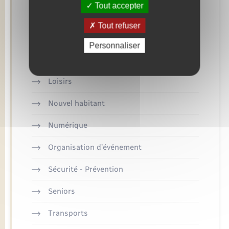
Tout accepter
Eau - Assainissement
Tout refuser
Enfants – Jeunes
Personnaliser
Logement - Urbanisme
Loisirs
Nouvel habitant
Numérique
Organisation d’événement
Sécurité - Prévention
Seniors
Transports