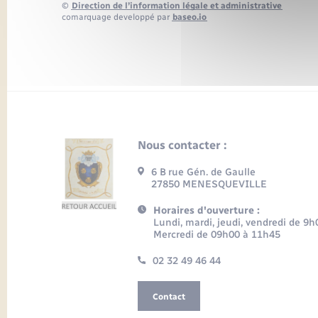
©
Direction de l’information légale et administrative
comarquage developpé par
baseo.io
Nous contacter :
6 B rue Gén. de Gaulle
27850 MENESQUEVILLE
Horaires d'ouverture :
Lundi, mardi, jeudi, vendredi de 9
Mercredi de 09h00 à 11h45
02 32 49 46 44
Contact