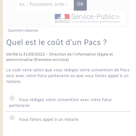
Enfants – Jeunes
Petite enfance
Tourisme
Travaux - Autorisation d’occupation de l’espace
Comptes rendus de conseils
Formations - Offre d'emploi
public
Projet nouveau groupe scolaire
Transports scolaires
La mairie
Mariage – PACS
Etat-civil - Papiers - Citoyenneté
Délibérations du conseil municipal
Sorties - Animations
Articles de presse
Parrainage civil
Actualités
Question-réponse
Logement - Urbanisme
Comptes rendus du conseil municipal
Quel est le coût d'un Pacs ?
INFOS COMMUNAUTE DE COMMUNE
Avancement des travaux de l’école
Recensement
Mariage/PACS – Naissance – Décès
Loisirs
Arrêtés municipaux
Vérifié le 31/05/2022 – Direction de l'information légale et
administrative (Première ministre)
Publications
Budget
Nouvel habitant
Le coût varie selon que vous rédigez votre convention de Pacs
seul avec votre futur partenaire ou que vous faites appel à un
Agenda
notaire.
Numérique
Commerces - Entreprises - Emploi
Vous rédigez votre convention avec votre futur
Organisation d’événement
partenaire
Plan interactif
Vous faites appel à un notaire
Sécurité - Prévention
La Communauté de communes