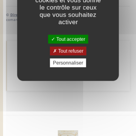
le contrôle sur ceux
que vous souhaitez
©
Direction de l’information légale et administrative
comarquage developpé par
baseo.io
activer
Tout accepter
Tout refuser
Retrouvez aussi
Personnaliser
Déclarer à l’état civil