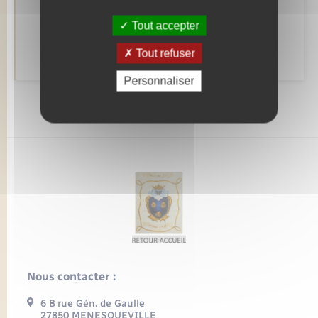
Tout accepter
Déclarer à l’état civil
Tout refuser
Personnaliser
Nous contacter :
6 B rue Gén. de Gaulle
27850 MENESQUEVILLE