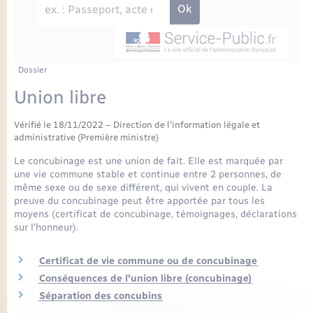
Enfants – Jeunes
Petite enfance
Tourisme
Travaux - Autorisation d’occupation de l’espace
Comptes rendus de conseils
Formations - Offre d'emploi
public
Projet nouveau groupe scolaire
Transports scolaires
La mairie
Mariage – PACS
Etat-civil - Papiers - Citoyenneté
Délibérations du conseil municipal
Sorties - Animations
Articles de presse
Parrainage civil
Actualités
Dossier
Logement - Urbanisme
Comptes rendus du conseil municipal
Union libre
INFOS COMMUNAUTE DE COMMUNE
Avancement des travaux de l’école
Recensement
Mariage/PACS – Naissance – Décès
Loisirs
Arrêtés municipaux
Vérifié le 18/11/2022 – Direction de l'information légale et
administrative (Première ministre)
Publications
Budget
Nouvel habitant
Le concubinage est une union de fait. Elle est marquée par
une vie commune stable et continue entre 2 personnes, de
Agenda
même sexe ou de sexe différent, qui vivent en couple. La
Numérique
preuve du concubinage peut être apportée par tous les
moyens (certificat de concubinage, témoignages, déclarations
Commerces - Entreprises - Emploi
sur l'honneur).
Organisation d’événement
Certificat de vie commune ou de concubinage
Plan interactif
Sécurité - Prévention
Conséquences de l'union libre (concubinage)
Séparation des concubins
La Communauté de communes