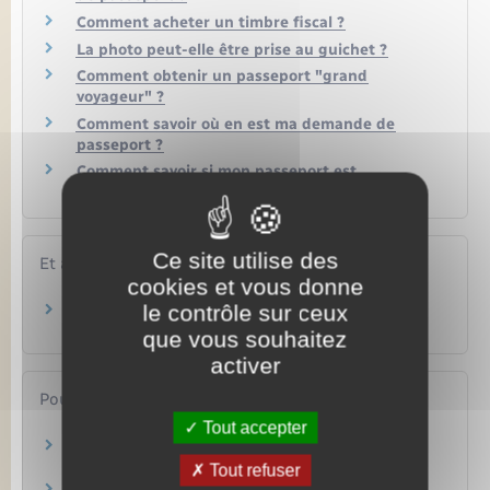
Comment acheter un timbre fiscal ?
La photo peut-elle être prise au guichet ?
Comment obtenir un passeport "grand
voyageur" ?
Comment savoir où en est ma demande de
passeport ?
Comment savoir si mon passeport est
biométrique ?
Ce site utilise des
Et aussi
cookies et vous donne
le contrôle sur ceux
Carte d'identité
Papiers – Citoyenneté – Élections
que vous souhaitez
activer
Pour en savoir plus
Tout accepter
Conseils aux voyageurs
Ministère chargé de l'Europe et des affaires étrangères
Tout refuser