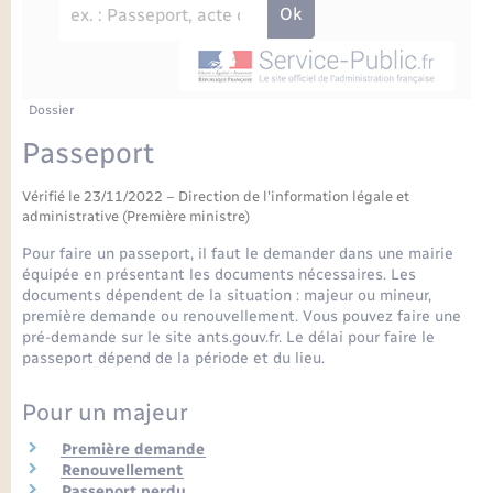
Enfants – Jeunes
Petite enfance
Tourisme
Travaux - Autorisation d’occupation de l’espace
Comptes rendus de conseils
Formations - Offre d'emploi
public
Projet nouveau groupe scolaire
Transports scolaires
La mairie
Mariage – PACS
Etat-civil - Papiers - Citoyenneté
Délibérations du conseil municipal
Sorties - Animations
Articles de presse
Parrainage civil
Actualités
Dossier
Logement - Urbanisme
Comptes rendus du conseil municipal
Passeport
INFOS COMMUNAUTE DE COMMUNE
Avancement des travaux de l’école
Recensement
Mariage/PACS – Naissance – Décès
Loisirs
Arrêtés municipaux
Vérifié le 23/11/2022 – Direction de l'information légale et
administrative (Première ministre)
Publications
Budget
Nouvel habitant
Pour faire un passeport, il faut le demander dans une mairie
équipée en présentant les documents nécessaires. Les
Agenda
documents dépendent de la situation : majeur ou mineur,
Numérique
première demande ou renouvellement. Vous pouvez faire une
pré-demande sur le site ants.gouv.fr. Le délai pour faire le
Commerces - Entreprises - Emploi
passeport dépend de la période et du lieu.
Organisation d’événement
Pour un majeur
Plan interactif
Sécurité - Prévention
Première demande
La Communauté de communes
Renouvellement
Passeport perdu