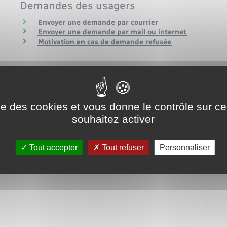
Demandes des usagers
Envoyer une demande par courrier
Envoyer une demande par mail ou internet
Motivation en cas de demande refusée
ise des cookies et vous donne le contrôle sur 
souhaitez activer
 demandes sont concernées ?
nistration ?
ier une procédure ?
Tout accepter
Tout refuser
Personnaliser
, son département ou sa région ?
ocument administratif ?