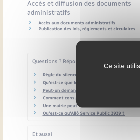
Accès et diffusion des documents
administratifs
Accès aux documents administratifs
Publication des lois, règlements et circulaires
Questions ? Réponses !
Ce site util
Règle du silence vaut accord (SVA) : quelles
Qu'est-ce que le droit à l'erreur face à l'admi
Peut-on demander à l'administration de vérif
Comment consulter les décisions de sa mairie
Une mairie peut-elle refuser de délivrer un d
Qu'est-ce qu'Allô Service Public 3939 ?
Et aussi