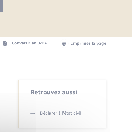
Articles de presse
Parrainage civil
Actualités
Comptes rendus du conseil
Logement - Urbanisme
municipal
Agenda
Convertir en .PDF
Imprimer la page
Numérique
La Communauté de communes
Seniors
Retrouvez aussi
Déclarer à l’état civil