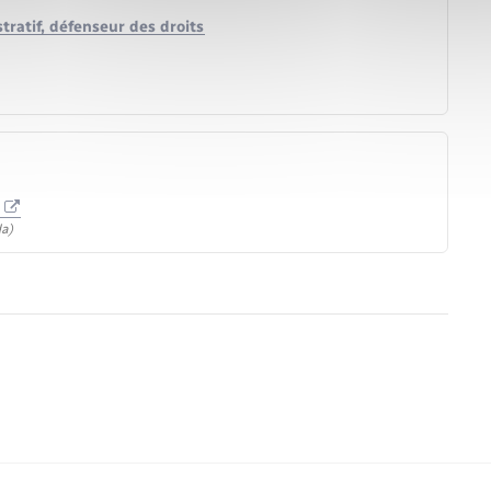
stratif, défenseur des droits
f
a)