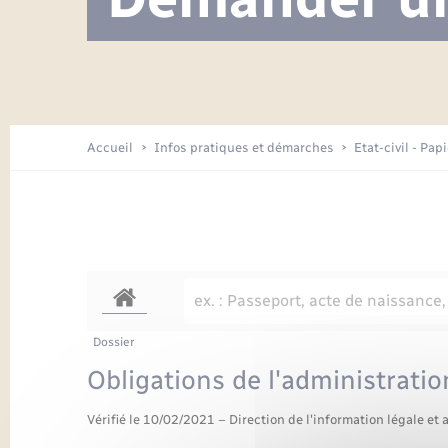
Visite de l’école pendant les travaux
Location de 2 roues
Etat civil
Menesqueville en images
Petite enfance
Tourisme
Travaux - Autorisation d’occupation
Comptes rendus de conseils
Enfants – Jeunes
de l’espace public
Avancement des travaux de l’école
Recensement
Mariage/PACS – Naissance – Décès
Arrêtés municipaux
Accueil
Infos pratiques et démarches
Etat-civil - Pap
Loisirs
Commerces - Entreprises -
Emploi
Organisation d’événement
Transports
Dossier
Obligations de l'administratio
Vérifié le 10/02/2021 – Direction de l'information légale et 