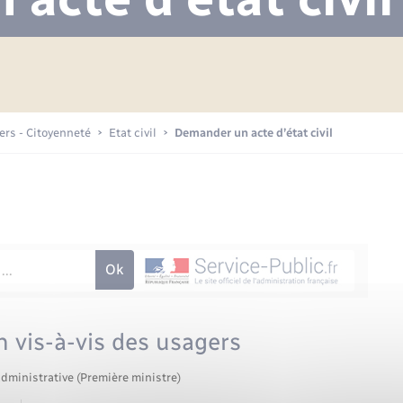
Projet nouveau groupe scolaire
Transports scolaires
Mariage – PACS
La mairie
Délibérations du conseil municipal
Etat-civil - Papiers -
Citoyenneté
Publications
Budget
iers - Citoyenneté
Etat civil
Demander un acte d’état civil
Nouvel habitant
Plan interactif
Sécurité - Prévention
Voirie et espace public
n vis-à-vis des usagers
administrative (Première ministre)