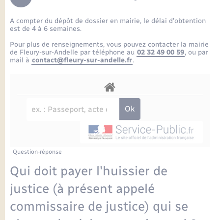
Enfants – Jeunes
Petite enfance
Tourisme
Travaux - Autorisation d’occupation de l’espace
Comptes rendus de conseils
Formations - Offre d'emploi
public
A compter du dépôt de dossier en mairie, le délai d’obtention
Projet nouveau groupe scolaire
Transports scolaires
La mairie
Mariage – PACS
Etat-civil - Papiers - Citoyenneté
est de 4 à 6 semaines.
Délibérations du conseil municipal
Sorties - Animations
Pour plus de renseignements, vous pouvez contacter la mairie
Articles de presse
Parrainage civil
Actualités
de Fleury-sur-Andelle par téléphone au
02 32 49 00 59
, ou par
Logement - Urbanisme
Comptes rendus du conseil municipal
mail à
contact@fleury-sur-andelle.fr
.
INFOS COMMUNAUTE DE COMMUNE
Avancement des travaux de l’école
Recensement
Mariage/PACS – Naissance – Décès
Loisirs
Arrêtés municipaux
Publications
Budget
Nouvel habitant
Agenda
Numérique
Question-réponse
Commerces - Entreprises - Emploi
Organisation d’événement
Qui doit payer l'huissier de
Plan interactif
justice (à présent appelé
Sécurité - Prévention
commissaire de justice) qui se
La Communauté de communes