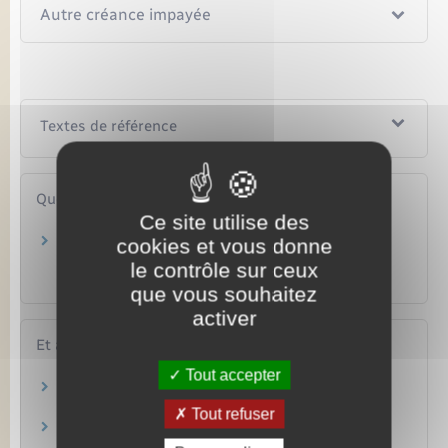
Autre créance impayée
Textes de référence
Questions ? Réponses !
Ce site utilise des
Comment régler un litige avec un huissier de
cookies et vous donne
justice (à présent appelé commissaire de
le contrôle sur ceux
justice)?
que vous souhaitez
activer
Et aussi
Tout accepter
Saisies et recouvrements
Justice
Tout refuser
Recouvrement de dettes en France : injonction
de payer et procédure simplifiée