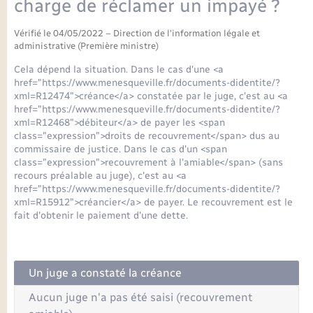
charge de réclamer un impayé ?
Seniors
Vérifié le 04/05/2022 – Direction de l'information légale et
Transports
administrative (Première ministre)
Cela dépend la situation. Dans le cas d'une <a
Voirie et espace public
href="https://www.menesqueville.fr/documents-didentite/?
xml=R12474">créance</a> constatée par le juge, c'est au <a
href="https://www.menesqueville.fr/documents-didentite/?
xml=R12468">débiteur</a> de payer les <span
class="expression">droits de recouvrement</span> dus au
commissaire de justice. Dans le cas d'un <span
class="expression">recouvrement à l'amiable</span> (sans
recours préalable au juge), c'est au <a
href="https://www.menesqueville.fr/documents-didentite/?
xml=R15912">créancier</a> de payer. Le recouvrement est le
fait d'obtenir le paiement d'une dette.
Un juge a constaté la créance
Aucun juge n'a pas été saisi (recouvrement