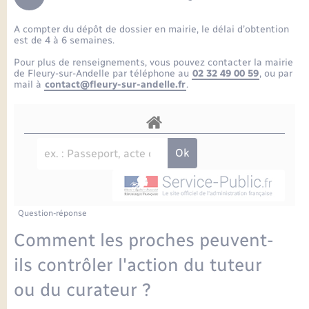
Enfants – Jeunes
Petite enfance
Tourisme
Travaux - Autorisation d’occupation de l’espace
Comptes rendus de conseils
Formations - Offre d'emploi
public
A compter du dépôt de dossier en mairie, le délai d’obtention
Projet nouveau groupe scolaire
Transports scolaires
La mairie
Mariage – PACS
Etat-civil - Papiers - Citoyenneté
est de 4 à 6 semaines.
Délibérations du conseil municipal
Sorties - Animations
Pour plus de renseignements, vous pouvez contacter la mairie
Articles de presse
Parrainage civil
Actualités
de Fleury-sur-Andelle par téléphone au
02 32 49 00 59
, ou par
Logement - Urbanisme
Comptes rendus du conseil municipal
mail à
contact@fleury-sur-andelle.fr
.
INFOS COMMUNAUTE DE COMMUNE
Avancement des travaux de l’école
Recensement
Mariage/PACS – Naissance – Décès
Loisirs
Arrêtés municipaux
Publications
Budget
Nouvel habitant
Agenda
Numérique
Question-réponse
Commerces - Entreprises - Emploi
Organisation d’événement
Comment les proches peuvent-
Plan interactif
ils contrôler l'action du tuteur
Sécurité - Prévention
ou du curateur ?
La Communauté de communes