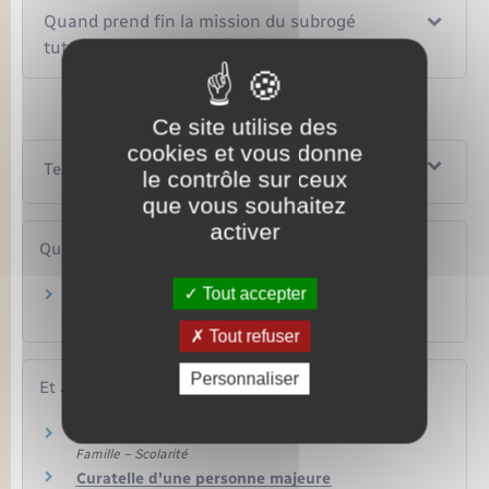
Quand prend fin la mission du subrogé
tuteur ?
Ce site utilise des
cookies et vous donne
Textes de référence
le contrôle sur ceux
que vous souhaitez
activer
Questions ? Réponses !
Tout accepter
Qui peut être nommé tuteur, curateur ou
mandataire spécial d'un majeur ?
Tout refuser
Personnaliser
Et aussi
Tutelle d'une personne majeure
Famille – Scolarité
Curatelle d'une personne majeure