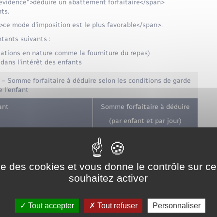
evidence">déduire un abattement forfaitaire</span>
ts.
>ce mode d'imposition est le plus favorable</span>.
ntants suivants :
stations en nature comme la fourniture du repas)
dans l'intérêt des enfants
 – Somme forfaitaire à déduire selon les conditions de garde
e l'enfant
ant
Somme forfaitaire à déduire
(par enfant et par jour)
 heures
<span
class="valeur">31,71 €</span>
ise des cookies et vous donne le contrôle sur 
l'enfant est malade ou
<span
souhaitez activer
ajoration de salaire
class="valeur">42,28 €</span>
Tout accepter
Tout refuser
Personnaliser
nsécutives
<span
class="valeur">42,28 €</span>