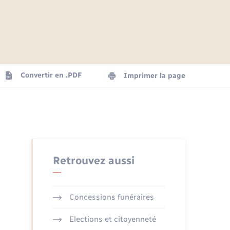
Articles de presse
Parrainage civil
Actualités
Comptes rendus du conseil
Logement - Urbanisme
municipal
Agenda
Convertir en .PDF
Imprimer la page
Numérique
La Communauté de communes
Seniors
Retrouvez aussi
Concessions funéraires
Elections et citoyenneté