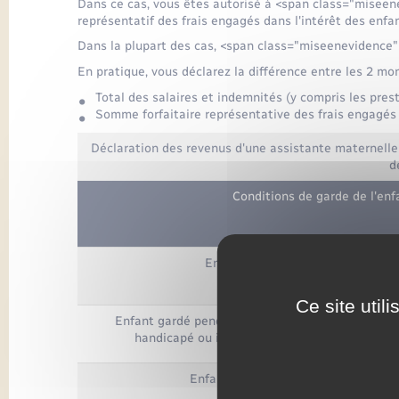
Dans ce cas, vous êtes autorisé à <span class="miseen
représentatif des frais engagés dans l'intérêt des enfan
Dans la plupart des cas, <span class="miseenevidence"
En pratique, vous déclarez la différence entre les 2 mo
Total des salaires et indemnités (y compris les pre
Somme forfaitaire représentative des frais engagés 
Déclaration des revenus d'une assistante maternelle
d
Conditions de garde de l'enf
Enfant gardé pendant au moins 8
Ce site util
Enfant gardé pendant au moins 8 heures lorsque 
handicapé ou inadapté et ouvre droit à une m
Enfant gardé pendant 24 heures co