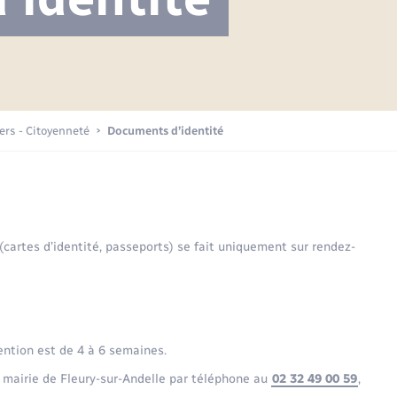
Projet nouveau groupe scolaire
Transports scolaires
Mariage – PACS
La mairie
Délibérations du conseil municipal
Etat-civil - Papiers -
Citoyenneté
Publications
Budget
iers - Citoyenneté
Documents d’identité
Nouvel habitant
Plan interactif
Sécurité - Prévention
 (cartes d’identité, passeports) se fait uniquement sur rendez-
Voirie et espace public
ention est de 4 à 6 semaines.
 mairie de Fleury-sur-Andelle par téléphone au
02 32 49 00 59
,