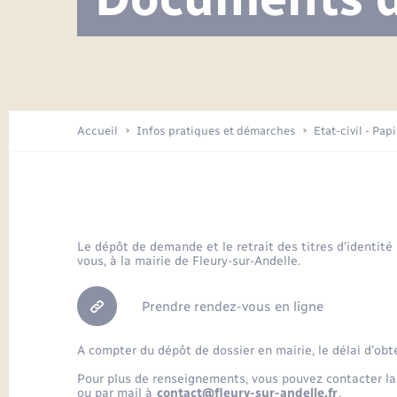
Visite de l’école pendant les travaux
Location de 2 roues
Etat civil
Menesqueville en images
Petite enfance
Tourisme
Travaux - Autorisation d’occupation
Comptes rendus de conseils
Enfants – Jeunes
de l’espace public
Avancement des travaux de l’école
Recensement
Mariage/PACS – Naissance – Décès
Arrêtés municipaux
Accueil
Infos pratiques et démarches
Etat-civil - Pap
Loisirs
Commerces - Entreprises -
Emploi
Organisation d’événement
Le dépôt de demande et le retrait des titres d’identité
vous, à la mairie de Fleury-sur-Andelle.
Transports
Prendre rendez-vous en ligne
A compter du dépôt de dossier en mairie, le délai d’obt
Pour plus de renseignements, vous pouvez contacter la
ou par mail à
contact@fleury-sur-andelle.fr
.