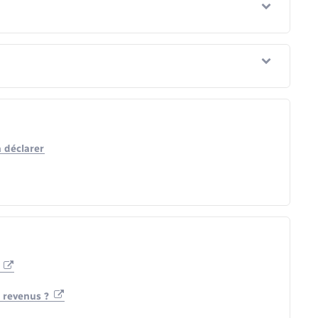
à déclarer
n
s revenus ?