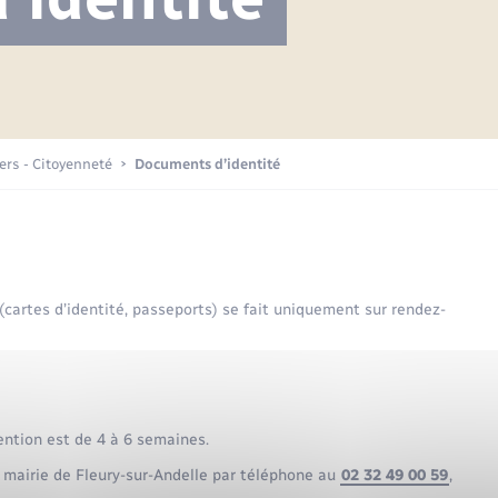
Projet nouveau groupe scolaire
Transports scolaires
Mariage – PACS
La mairie
Délibérations du conseil municipal
Etat-civil - Papiers -
Citoyenneté
Publications
Budget
iers - Citoyenneté
Documents d’identité
Nouvel habitant
Plan interactif
Sécurité - Prévention
 (cartes d’identité, passeports) se fait uniquement sur rendez-
Voirie et espace public
ention est de 4 à 6 semaines.
 mairie de Fleury-sur-Andelle par téléphone au
02 32 49 00 59
,