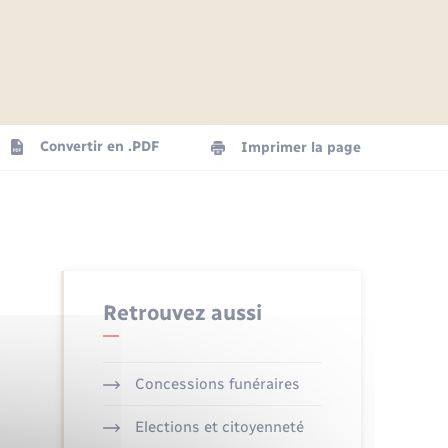
Articles de presse
Parrainage civil
Actualités
Comptes rendus du conseil
Logement - Urbanisme
municipal
Agenda
Convertir en .PDF
Imprimer la page
Numérique
La Communauté de communes
Seniors
Retrouvez aussi
Concessions funéraires
Elections et citoyenneté