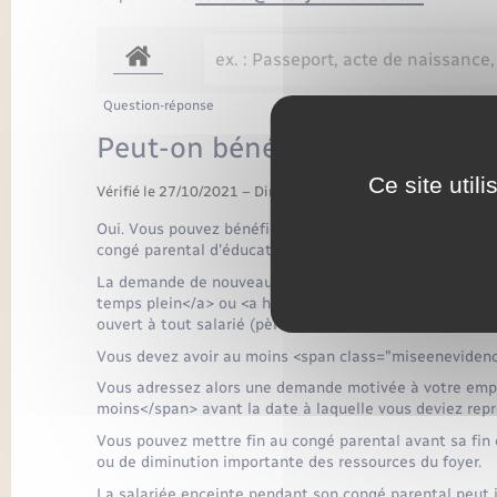
Question-réponse
Peut-on bénéficier de plusieu
Ce site util
Vérifié le 27/10/2021 – Direction de l'information légale et 
Oui. Vous pouvez bénéficier de congés parentaux succe
congé parental d'éducation.
La demande de nouveau congé parental <a href="https
temps plein</a> ou <a href="https://www.menesquevill
ouvert à tout salarié (père ou mère).
Vous devez avoir au moins <span class="miseenevidenc
Vous adressez alors une demande motivée à votre emp
moins</span> avant la date à laquelle vous deviez repre
Vous pouvez mettre fin au congé parental avant sa fin e
ou de diminution importante des ressources du foyer.
La salariée enceinte pendant son congé parental peut i