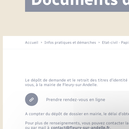
Visite de l’école pendant les travaux
Location de 2 roues
Etat civil
Menesqueville en images
Petite enfance
Tourisme
Travaux - Autorisation d’occupation
Comptes rendus de conseils
Enfants – Jeunes
de l’espace public
Avancement des travaux de l’école
Recensement
Mariage/PACS – Naissance – Décès
Arrêtés municipaux
Accueil
Infos pratiques et démarches
Etat-civil - Pap
Loisirs
Commerces - Entreprises -
Emploi
Organisation d’événement
Le dépôt de demande et le retrait des titres d’identité
vous, à la mairie de Fleury-sur-Andelle.
Transports
Prendre rendez-vous en ligne
A compter du dépôt de dossier en mairie, le délai d’obt
Pour plus de renseignements, vous pouvez contacter la
ou par mail à
contact@fleury-sur-andelle.fr
.