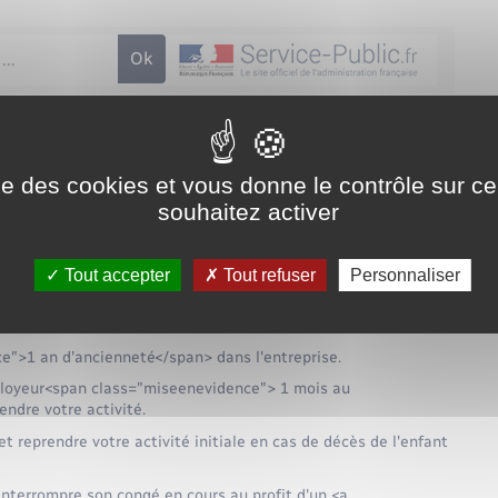
rs congés parentaux successifs ?
ise des cookies et vous donne le contrôle sur 
administrative (Première ministre)
souhaitez activer
ssifs en cas de nouvelle naissance ou d'adoption pendant un
Tout accepter
Tout refuser
Personnaliser
://www.menesqueville.fr/documents-didentite/?xml=F2280">à
e.fr/documents-didentite/?xml=F2332">à temps partiel</a> est
e">1 an d'ancienneté</span> dans l'entreprise.
loyeur<span class="miseenevidence"> 1 mois au
ndre votre activité.
t reprendre votre activité initiale en cas de décès de l'enfant
nterrompre son congé en cours au profit d'un <a