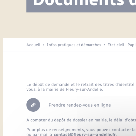
Visite de l’école pendant les travaux
Location de 2 roues
Etat civil
Menesqueville en images
Petite enfance
Tourisme
Travaux - Autorisation d’occupation
Comptes rendus de conseils
Enfants – Jeunes
de l’espace public
Avancement des travaux de l’école
Recensement
Mariage/PACS – Naissance – Décès
Arrêtés municipaux
Accueil
Infos pratiques et démarches
Etat-civil - Pap
Loisirs
Commerces - Entreprises -
Emploi
Organisation d’événement
Le dépôt de demande et le retrait des titres d’identité
vous, à la mairie de Fleury-sur-Andelle.
Transports
Prendre rendez-vous en ligne
A compter du dépôt de dossier en mairie, le délai d’obt
Pour plus de renseignements, vous pouvez contacter la
ou par mail à
contact@fleury-sur-andelle.fr
.