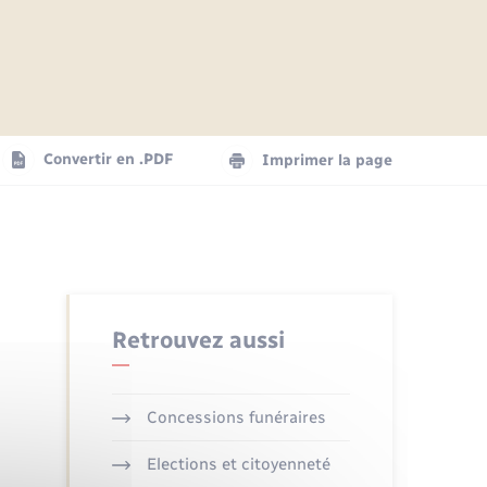
Articles de presse
Parrainage civil
Actualités
Comptes rendus du conseil
Logement - Urbanisme
municipal
Agenda
Convertir en .PDF
Imprimer la page
Numérique
La Communauté de communes
Seniors
Retrouvez aussi
Concessions funéraires
Elections et citoyenneté