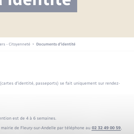
Projet nouveau groupe scolaire
Transports scolaires
Mariage – PACS
La mairie
Délibérations du conseil municipal
Etat-civil - Papiers -
Citoyenneté
Publications
Budget
iers - Citoyenneté
Documents d’identité
Nouvel habitant
Plan interactif
Sécurité - Prévention
 (cartes d’identité, passeports) se fait uniquement sur rendez-
Voirie et espace public
ention est de 4 à 6 semaines.
 mairie de Fleury-sur-Andelle par téléphone au
02 32 49 00 59
,