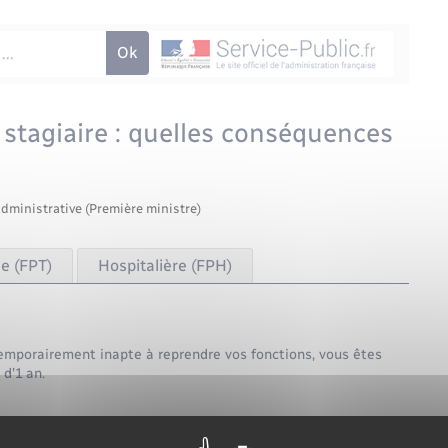
 stagiaire : quelles conséquences
administrative (Première ministre)
le (FPT)
Hospitalière (FPH)
temporairement inapte à reprendre vos fonctions, vous êtes
d'1 an.
 vos droits à l'un des congés rémunérés suivants :