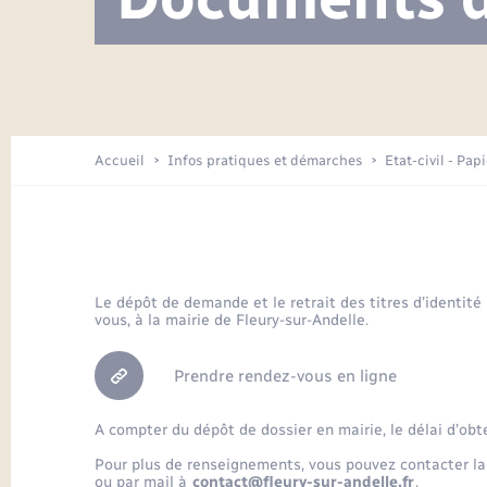
Visite de l’école pendant les travaux
Location de 2 roues
Etat civil
Menesqueville en images
Petite enfance
Tourisme
Travaux - Autorisation d’occupation
Comptes rendus de conseils
Enfants – Jeunes
de l’espace public
Avancement des travaux de l’école
Recensement
Mariage/PACS – Naissance – Décès
Arrêtés municipaux
Accueil
Infos pratiques et démarches
Etat-civil - Pap
Loisirs
Commerces - Entreprises -
Emploi
Organisation d’événement
Le dépôt de demande et le retrait des titres d’identité
vous, à la mairie de Fleury-sur-Andelle.
Transports
Prendre rendez-vous en ligne
A compter du dépôt de dossier en mairie, le délai d’obt
Pour plus de renseignements, vous pouvez contacter la
ou par mail à
contact@fleury-sur-andelle.fr
.