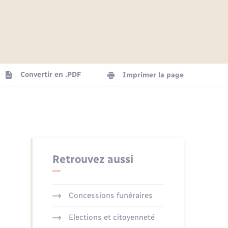
Articles de presse
Parrainage civil
Actualités
Comptes rendus du conseil
Logement - Urbanisme
municipal
Agenda
Convertir en .PDF
Imprimer la page
Numérique
La Communauté de communes
Seniors
Retrouvez aussi
Concessions funéraires
Elections et citoyenneté