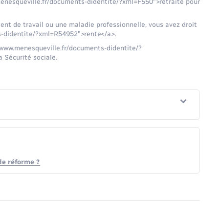
menesqueville.fr/documents-didentite/?xml=F550">retraite pour
ent de travail ou une maladie professionnelle, vous avez droit
s-didentite/?xml=R54952">rente</a>.
/www.menesqueville.fr/documents-didentite/?
 Sécurité sociale.
de réforme ?