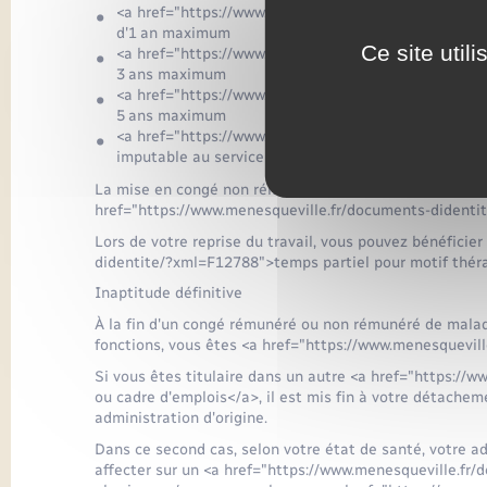
<a href="https://www.menesqueville.fr/documents-d
d'1 an maximum
Ce site util
<a href="https://www.menesqueville.fr/documents-
3 ans maximum
<a href="https://www.menesqueville.fr/documents-
5 ans maximum
<a href="https://www.menesqueville.fr/documents-d
imputable au service (Citis)</a> de 5 ans maximum
La mise en congé non rémunéré et son renouvellement 
href="https://www.menesqueville.fr/documents-didenti
Lors de votre reprise du travail, vous pouvez bénéficie
didentite/?xml=F12788">temps partiel pour motif thér
Inaptitude définitive
À la fin d'un congé rémunéré ou non rémunéré de maladi
fonctions, vous êtes <a href="https://www.menesquevil
Si vous êtes titulaire dans un autre <a href="https:/
ou cadre d'emplois</a>, il est mis fin à votre détachem
administration d'origine.
Dans ce second cas, selon votre état de santé, votre ad
affecter sur un <a href="https://www.menesqueville.fr