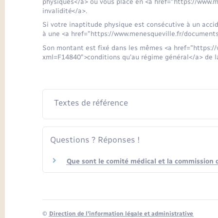
physiques</a> ou vous place en <a href="https://www.
invalidité</a>.
Si votre inaptitude physique est consécutive à un accid
à une <a href="https://www.menesqueville.fr/document
Son montant est fixé dans les mêmes <a href="https:/
xml=F14840">conditions qu'au régime général</a> de la
Textes de référence
Questions ? Réponses !
Que sont le comité médical et la commission 
©
Direction de l’information légale et administrative