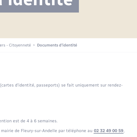
Projet nouveau groupe scolaire
Transports scolaires
Mariage – PACS
La mairie
Délibérations du conseil municipal
Etat-civil - Papiers -
Citoyenneté
Publications
Budget
iers - Citoyenneté
Documents d’identité
Nouvel habitant
Plan interactif
Sécurité - Prévention
 (cartes d’identité, passeports) se fait uniquement sur rendez-
Voirie et espace public
ention est de 4 à 6 semaines.
 mairie de Fleury-sur-Andelle par téléphone au
02 32 49 00 59
,