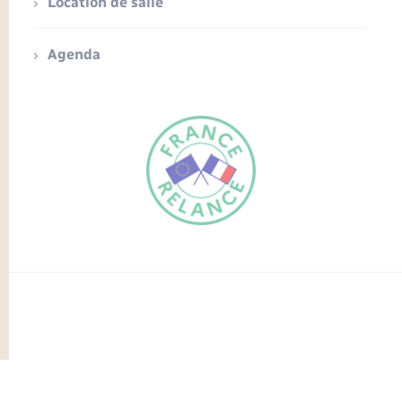
Location de salle
Agenda
FR
EN
Traduction du
DE
site automatisée