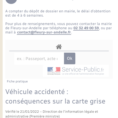
Enfants – Jeunes
Petite enfance
Tourisme
Travaux - Autorisation d’occupation de l’espace
Comptes rendus de conseils
Formations - Offre d'emploi
public
A compter du dépôt de dossier en mairie, le délai d’obtention
Projet nouveau groupe scolaire
Transports scolaires
La mairie
Mariage – PACS
Etat-civil - Papiers - Citoyenneté
est de 4 à 6 semaines.
Délibérations du conseil municipal
Sorties - Animations
Pour plus de renseignements, vous pouvez contacter la mairie
Articles de presse
Parrainage civil
Actualités
de Fleury-sur-Andelle par téléphone au
02 32 49 00 59
, ou par
Logement - Urbanisme
Comptes rendus du conseil municipal
mail à
contact@fleury-sur-andelle.fr
.
INFOS COMMUNAUTE DE COMMUNE
Avancement des travaux de l’école
Recensement
Mariage/PACS – Naissance – Décès
Loisirs
Arrêtés municipaux
Publications
Budget
Nouvel habitant
Agenda
Numérique
Fiche pratique
Commerces - Entreprises - Emploi
Organisation d’événement
Véhicule accidenté :
Plan interactif
conséquences sur la carte grise
Sécurité - Prévention
Vérifié le 21/01/2022 – Direction de l'information légale et
La Communauté de communes
administrative (Première ministre)