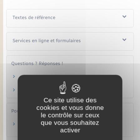
Textes de référence
Services en ligne et formulaires
Questions ? Réponses !
Peut-on vendre ou acheter un véhicule non
roulant ?
Épave : que devient la voiture accidentée ?
Ce site utilise des
cookies et vous donne
Pour en savoir plus
le contrôle sur ceux
que vous souhaitez
Points numériques
activer
Ministère chargé de l'intérieur