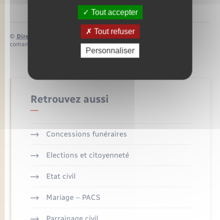
Tout accepter
Tout refuser
©
Direction de l’information légale et administrative
comarquage developpé par
baseo.io
Personnaliser
Retrouvez aussi
Concessions funéraires
Elections et citoyenneté
Etat civil
Mariage – PACS
Parrainage civil