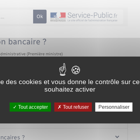
n bancaire ?
administrative (Première ministre)
otre compte bancaire ? Vous lui donnez alors une procuration
la procuration, on vous explique tout.
ise des cookies et vous donne le contrôle sur 
Tout replier
Tout déplier
souhaitez activer
 ?
Tout accepter
Tout refuser
Personnaliser
uration bancaire ?
ncaires ?