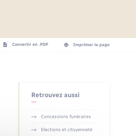
Articles de presse
Parrainage civil
Actualités
Comptes rendus du conseil
Logement - Urbanisme
municipal
Agenda
Convertir en .PDF
Imprimer la page
Numérique
La Communauté de communes
Seniors
Retrouvez aussi
Concessions funéraires
Elections et citoyenneté