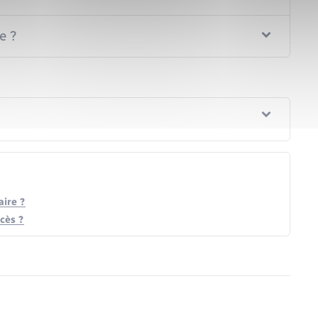
e ?
ire ?
cès ?