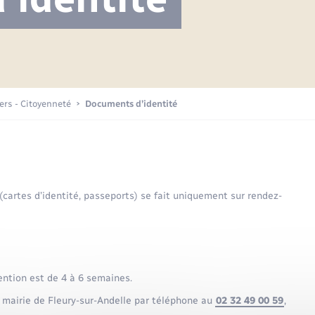
Projet nouveau groupe scolaire
Transports scolaires
Mariage – PACS
La mairie
Délibérations du conseil municipal
Etat-civil - Papiers -
Citoyenneté
Publications
Budget
iers - Citoyenneté
Documents d’identité
Nouvel habitant
Plan interactif
Sécurité - Prévention
 (cartes d’identité, passeports) se fait uniquement sur rendez-
Voirie et espace public
ention est de 4 à 6 semaines.
 mairie de Fleury-sur-Andelle par téléphone au
02 32 49 00 59
,