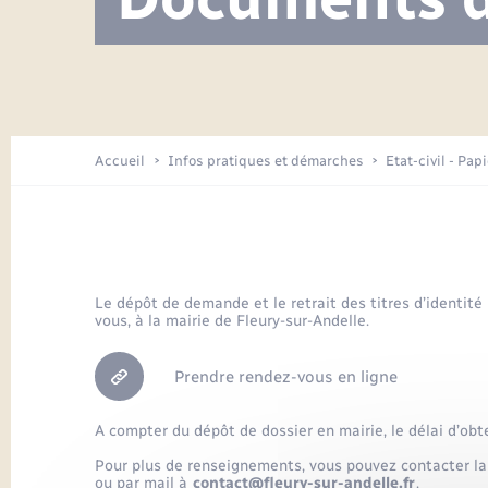
Visite de l’école pendant les travaux
Location de 2 roues
Etat civil
Menesqueville en images
Petite enfance
Tourisme
Travaux - Autorisation d’occupation
Comptes rendus de conseils
Enfants – Jeunes
de l’espace public
Avancement des travaux de l’école
Recensement
Mariage/PACS – Naissance – Décès
Arrêtés municipaux
Accueil
Infos pratiques et démarches
Etat-civil - Pap
Loisirs
Commerces - Entreprises -
Emploi
Organisation d’événement
Le dépôt de demande et le retrait des titres d’identité
vous, à la mairie de Fleury-sur-Andelle.
Transports
Prendre rendez-vous en ligne
A compter du dépôt de dossier en mairie, le délai d’obt
Pour plus de renseignements, vous pouvez contacter la
ou par mail à
contact@fleury-sur-andelle.fr
.