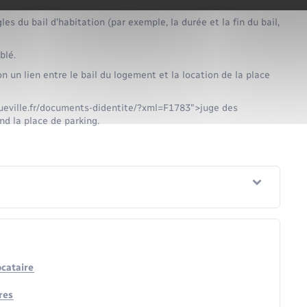
d'habitation en tant qu'annexe (ou accessoire) du logement.
les du bail d'habitation (par exemple, la durée et la fin du bail,
blé.
non un lien entre le bail du logement et la location de la place
ueville.fr/documents-didentite/?xml=F1783">juge des
nd la place de parking.
ocataire
res