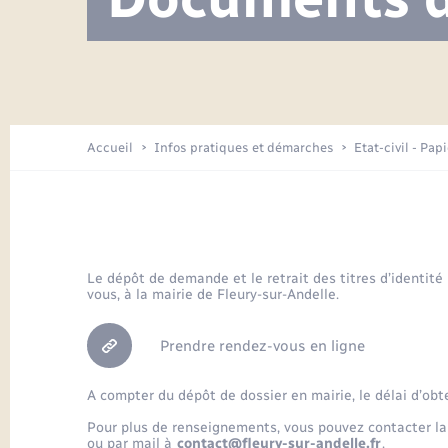
Visite de l’école pendant les travaux
Location de 2 roues
Etat civil
Menesqueville en images
Petite enfance
Tourisme
Travaux - Autorisation d’occupation
Comptes rendus de conseils
Enfants – Jeunes
de l’espace public
Avancement des travaux de l’école
Recensement
Mariage/PACS – Naissance – Décès
Arrêtés municipaux
Accueil
Infos pratiques et démarches
Etat-civil - Pap
Loisirs
Commerces - Entreprises -
Emploi
Organisation d’événement
Le dépôt de demande et le retrait des titres d’identité
vous, à la mairie de Fleury-sur-Andelle.
Transports
Prendre rendez-vous en ligne
A compter du dépôt de dossier en mairie, le délai d’obt
Pour plus de renseignements, vous pouvez contacter la
ou par mail à
contact@fleury-sur-andelle.fr
.