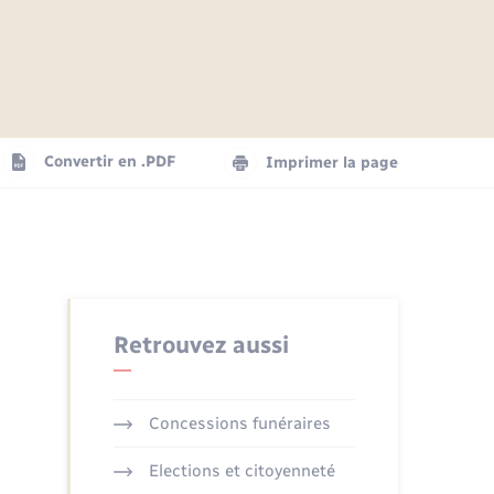
Articles de presse
Parrainage civil
Actualités
Comptes rendus du conseil
Logement - Urbanisme
municipal
Agenda
Convertir en .PDF
Imprimer la page
Numérique
La Communauté de communes
Seniors
Retrouvez aussi
Concessions funéraires
Elections et citoyenneté