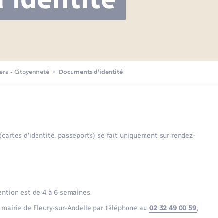
Projet nouveau groupe scolaire
Transports scolaires
Mariage – PACS
La mairie
Délibérations du conseil municipal
Etat-civil - Papiers -
Citoyenneté
Publications
Budget
iers - Citoyenneté
Documents d’identité
Nouvel habitant
Plan interactif
Sécurité - Prévention
 (cartes d’identité, passeports) se fait uniquement sur rendez-
Voirie et espace public
ention est de 4 à 6 semaines.
 mairie de Fleury-sur-Andelle par téléphone au
02 32 49 00 59
,