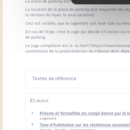
La place de parking doit être mentionnée dans le bail 
La location de la place de parking doit respecter les règ
la révision du loyer, la sous-location).
Ceci est valable, que le logement soit loué vide ou meu
En cas de litige, c'est le juge qui décide s'il existe ou 
de parking.
Le juge compétent est le <a href="https://www.menesq
contentieux de la protection</a> du tribunal dont dépe
Textes de référence
Et aussi
Préavis et formalités du congé donné par le l
Logement
Taxe d'habitation sur les résidences secondai