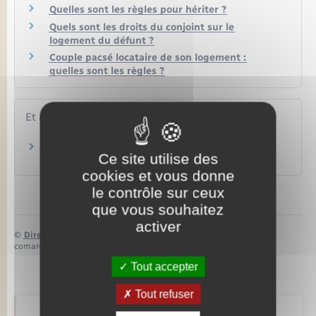
Quelles sont les règles pour hériter ?
Quels sont les droits du conjoint sur le
logement du défunt ?
Couple pacsé locataire de son logement :
quelles sont les règles ?
Et aussi
Dissoudre un Pacs
Ce site utilise des
Famille – Scolarité
cookies et vous donne
le contrôle sur ceux
que vous souhaitez
activer
©
Direction de l’information légale et administrative
comarquage developpé par
baseo.io
Tout accepter
Tout refuser