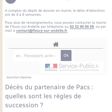
Enfants – Jeunes
Petite enfance
Tourisme
Travaux - Autorisation d’occupation de l’espace
Comptes rendus de conseils
Formations - Offre d'emploi
public
A compter du dépôt de dossier en mairie, le délai d’obtention
Projet nouveau groupe scolaire
Transports scolaires
La mairie
Mariage – PACS
Etat-civil - Papiers - Citoyenneté
est de 4 à 6 semaines.
Délibérations du conseil municipal
Sorties - Animations
Pour plus de renseignements, vous pouvez contacter la mairie
Articles de presse
Parrainage civil
Actualités
de Fleury-sur-Andelle par téléphone au
02 32 49 00 59
, ou par
Logement - Urbanisme
Comptes rendus du conseil municipal
mail à
contact@fleury-sur-andelle.fr
.
INFOS COMMUNAUTE DE COMMUNE
Avancement des travaux de l’école
Recensement
Mariage/PACS – Naissance – Décès
Loisirs
Arrêtés municipaux
Publications
Budget
Nouvel habitant
Agenda
Numérique
Question-réponse
Commerces - Entreprises - Emploi
Organisation d’événement
Décès du partenaire de Pacs :
Plan interactif
quelles sont les règles de
Sécurité - Prévention
succession ?
La Communauté de communes