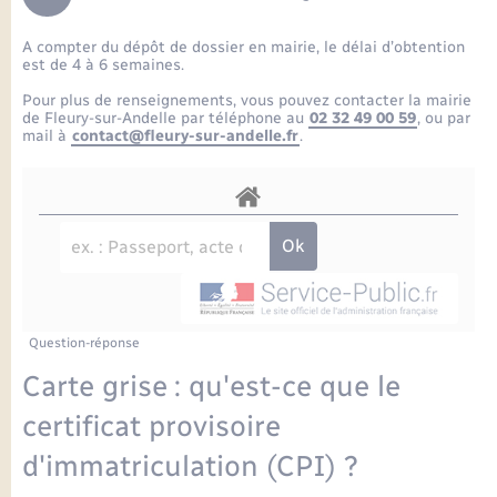
Enfants – Jeunes
Petite enfance
Tourisme
Travaux - Autorisation d’occupation de l’espace
Comptes rendus de conseils
Formations - Offre d'emploi
public
A compter du dépôt de dossier en mairie, le délai d’obtention
Projet nouveau groupe scolaire
Transports scolaires
La mairie
Mariage – PACS
Etat-civil - Papiers - Citoyenneté
est de 4 à 6 semaines.
Délibérations du conseil municipal
Sorties - Animations
Pour plus de renseignements, vous pouvez contacter la mairie
Articles de presse
Parrainage civil
Actualités
de Fleury-sur-Andelle par téléphone au
02 32 49 00 59
, ou par
Logement - Urbanisme
Comptes rendus du conseil municipal
mail à
contact@fleury-sur-andelle.fr
.
INFOS COMMUNAUTE DE COMMUNE
Avancement des travaux de l’école
Recensement
Mariage/PACS – Naissance – Décès
Loisirs
Arrêtés municipaux
Publications
Budget
Nouvel habitant
Agenda
Numérique
Question-réponse
Commerces - Entreprises - Emploi
Organisation d’événement
Carte grise : qu'est-ce que le
Plan interactif
certificat provisoire
Sécurité - Prévention
d'immatriculation (CPI) ?
La Communauté de communes