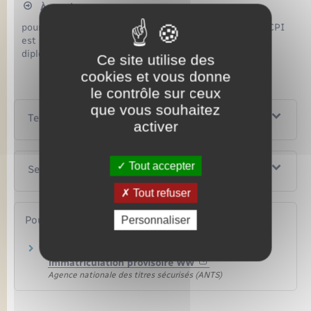
À savoir
pour un véhicule de location courte durée, la durée du CPI
est portée à 8 mois. Pour une immatriculation
diplomatique, sa durée est de 3 mois.
Ce site utilise des
cookies et vous donne
le contrôle sur ceux
que vous souhaitez
Textes de référence
activer
Tout accepter
Services en ligne et formulaires
Tout refuser
Pour en savoir plus
Personnaliser
Circulation à l'étranger des véhicules en
immatriculation provisoire WW
Agence nationale des titres sécurisés (ANTS)