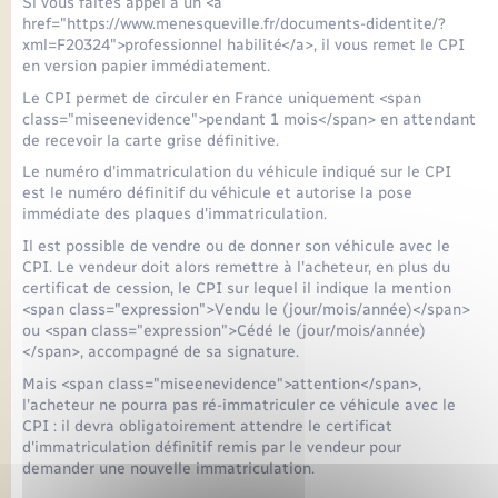
Si vous faites appel à un <a
href="https://www.menesqueville.fr/documents-didentite/?
xml=F20324">professionnel habilité</a>, il vous remet le CPI
en version papier immédiatement.
Le CPI permet de circuler en France uniquement <span
class="miseenevidence">pendant 1 mois</span> en attendant
de recevoir la carte grise définitive.
Le numéro d'immatriculation du véhicule indiqué sur le CPI
est le numéro définitif du véhicule et autorise la pose
immédiate des plaques d'immatriculation.
Il est possible de vendre ou de donner son véhicule avec le
CPI. Le vendeur doit alors remettre à l'acheteur, en plus du
certificat de cession, le CPI sur lequel il indique la mention
<span class="expression">Vendu le (jour/mois/année)</span>
ou <span class="expression">Cédé le (jour/mois/année)
</span>, accompagné de sa signature.
Mais <span class="miseenevidence">attention</span>,
l'acheteur ne pourra pas ré-immatriculer ce véhicule avec le
CPI : il devra obligatoirement attendre le certificat
d'immatriculation définitif remis par le vendeur pour
demander une nouvelle immatriculation.