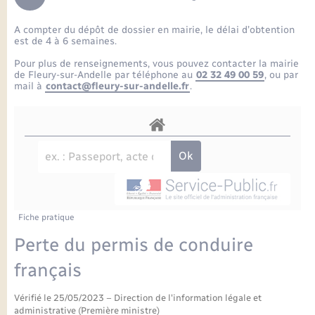
Enfants – Jeunes
Petite enfance
Tourisme
Travaux - Autorisation d’occupation de l’espace
Comptes rendus de conseils
Formations - Offre d'emploi
public
A compter du dépôt de dossier en mairie, le délai d’obtention
Projet nouveau groupe scolaire
Transports scolaires
La mairie
Mariage – PACS
Etat-civil - Papiers - Citoyenneté
est de 4 à 6 semaines.
Délibérations du conseil municipal
Sorties - Animations
Pour plus de renseignements, vous pouvez contacter la mairie
Articles de presse
Parrainage civil
Actualités
de Fleury-sur-Andelle par téléphone au
02 32 49 00 59
, ou par
Logement - Urbanisme
Comptes rendus du conseil municipal
mail à
contact@fleury-sur-andelle.fr
.
INFOS COMMUNAUTE DE COMMUNE
Avancement des travaux de l’école
Recensement
Mariage/PACS – Naissance – Décès
Loisirs
Arrêtés municipaux
Publications
Budget
Nouvel habitant
Agenda
Numérique
Fiche pratique
Commerces - Entreprises - Emploi
Organisation d’événement
Perte du permis de conduire
Plan interactif
français
Sécurité - Prévention
Vérifié le 25/05/2023 – Direction de l'information légale et
La Communauté de communes
administrative (Première ministre)