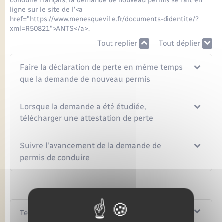
conduire français, la demande de nouveau permis se fait en
ligne sur le site de l'<a
href="https://www.menesqueville.fr/documents-didentite/?
xml=R50821">ANTS</a>.
Tout replier
Tout déplier
Faire la déclaration de perte en même temps
que la demande de nouveau permis
Lorsque la demande a été étudiée,
télécharger une attestation de perte
Suivre l'avancement de la demande de
permis de conduire
Textes de référence