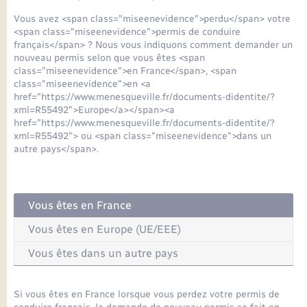
Seniors
Vous avez <span class="miseenevidence">perdu</span> votre
<span class="miseenevidence">permis de conduire
Transports
français</span> ? Nous vous indiquons comment demander un
nouveau permis selon que vous êtes <span
class="miseenevidence">en France</span>, <span
Voirie et espace public
class="miseenevidence">en <a
href="https://www.menesqueville.fr/documents-didentite/?
xml=R55492">Europe</a></span><a
href="https://www.menesqueville.fr/documents-didentite/?
xml=R55492"> ou <span class="miseenevidence">dans un
autre pays</span>.
Vous êtes en France
Vous êtes en Europe (UE/EEE)
Vous êtes dans un autre pays
Si vous êtes en France lorsque vous perdez votre permis de