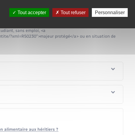
de ses enfants ou beaux-enfants. En effet, les enfants ou
 un grand-parent qui n'est pas en mesure d'assurer ses besoins
Tout accepter
Tout refuser
Personnaliser
/www.menesqueville.fr/documents-didentite/?
gendres et belles-filles envers leurs beaux-parents.
dentite/?xml=F10508">L'enfant majeur s'il n'est pas en
udiant, sans emploi, <a
ntite/?xml=R50230">majeur protégé</a> ou en situation de
n alimentaire aux héritiers ?