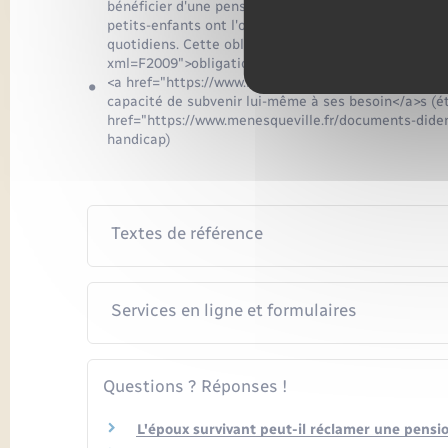
bénéficier d'une pension alimentaire</a> de la part 
petits-enfants ont l'obligation d'aider un parent ou
quotidiens. Cette obligation, dite <a href="https:/
xml=F2009">obligation alimentaire</a>, s'étend aux 
<a href="https://www.menesqueville.fr/documents-di
capacité de subvenir lui-même à ses besoin</a>s (ét
href="https://www.menesqueville.fr/documents-dide
handicap)
Textes de référence
Services en ligne et formulaires
Questions ? Réponses !
L'époux survivant peut-il réclamer une pensio