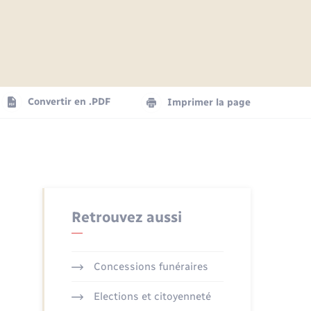
Articles de presse
Parrainage civil
Actualités
Comptes rendus du conseil
Logement - Urbanisme
municipal
Agenda
Convertir en .PDF
Imprimer la page
Numérique
La Communauté de communes
Seniors
Retrouvez aussi
Concessions funéraires
Elections et citoyenneté