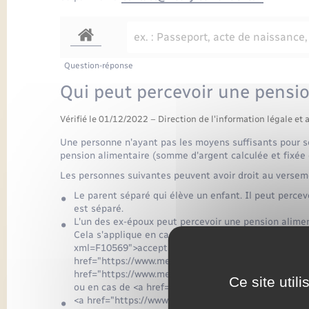
Question-réponse
Qui peut percevoir une pensio
Vérifié le 01/12/2022 – Direction de l'information légale et 
Une personne n'ayant pas les moyens suffisants pour se 
pension alimentaire (somme d'argent calculée et fixée en
Les personnes suivantes peuvent avoir droit au verseme
Le parent séparé qui élève un enfant. Il peut percevo
est séparé.
L'un des ex-époux peut percevoir une pension alimen
Cela s'applique en cas de divorce pour <a href="htt
xml=F10569">acceptation du principe de la rupture 
href="https://www.menesqueville.fr/documents-dide
href="https://www.menesqueville.fr/documents-diden
Ce site util
ou en cas de <a href="https://www.menesqueville.f
<a href="https://www.menesqueville.fr/documents-d