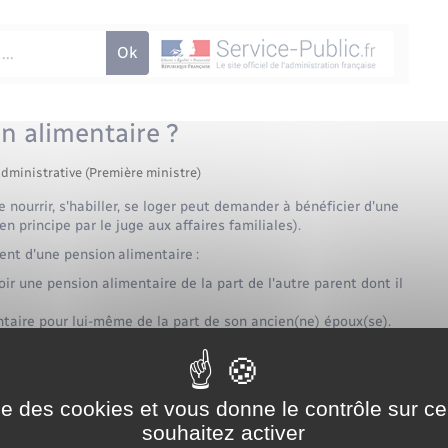
n alimentaire ?
administrative (Première ministre)
nourrir, s'habiller, se loger peut demander à bénéficier d'une
 principe par le juge aux affaires familiales).
nt d'une pension alimentaire :
ir une pension alimentaire de la part de l'autre parent dont il
taire pour lui-même de la part de son ancien(ne) époux(se).
ps://www.menesqueville.fr/documents-didentite/?
du mariage</a>, <a
ntite/?xml=F10577">pour faute</a> ou pour <a
tite/?xml=F10568">altération définitive du lien conjugal</a>)
ise des cookies et vous donne le contrôle sur 
r/documents-didentite/?xml=F980">séparation de corps</a>.
souhaitez activer
identite/?xml=F322">L'époux(se) survivant peut également