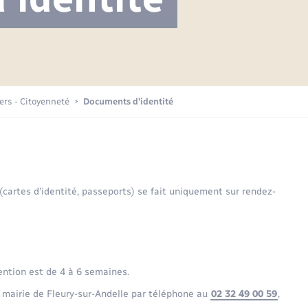
Projet nouveau groupe scolaire
Transports scolaires
Mariage – PACS
La mairie
Délibérations du conseil municipal
Etat-civil - Papiers -
Citoyenneté
Publications
Budget
iers - Citoyenneté
Documents d’identité
Nouvel habitant
Plan interactif
Sécurité - Prévention
 (cartes d’identité, passeports) se fait uniquement sur rendez-
Voirie et espace public
ention est de 4 à 6 semaines.
 mairie de Fleury-sur-Andelle par téléphone au
02 32 49 00 59
,