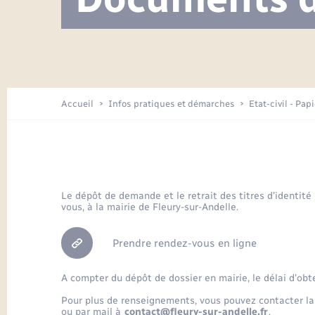
Visite de l’école pendant les travaux
Location de 2 roues
Etat civil
Menesqueville en images
Petite enfance
Tourisme
Travaux - Autorisation d’occupation
Comptes rendus de conseils
Enfants – Jeunes
de l’espace public
Avancement des travaux de l’école
Recensement
Mariage/PACS – Naissance – Décès
Arrêtés municipaux
Accueil
Infos pratiques et démarches
Etat-civil - Pap
Loisirs
Commerces - Entreprises -
Emploi
Organisation d’événement
Le dépôt de demande et le retrait des titres d’identité
vous, à la mairie de Fleury-sur-Andelle.
Transports
Prendre rendez-vous en ligne
A compter du dépôt de dossier en mairie, le délai d’obt
Pour plus de renseignements, vous pouvez contacter la
ou par mail à
contact@fleury-sur-andelle.fr
.