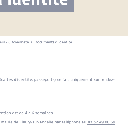
Projet nouveau groupe scolaire
Transports scolaires
Mariage – PACS
La mairie
Délibérations du conseil municipal
Etat-civil - Papiers -
Citoyenneté
Publications
Budget
iers - Citoyenneté
Documents d’identité
Nouvel habitant
Plan interactif
Sécurité - Prévention
 (cartes d’identité, passeports) se fait uniquement sur rendez-
Voirie et espace public
ention est de 4 à 6 semaines.
 mairie de Fleury-sur-Andelle par téléphone au
02 32 49 00 59
,