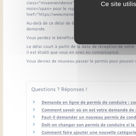
Ce site util
class="miseenevidence">l'absence d'une catégorie</sp
mois</span> pour le <span class="miseenevidence">signa
href="https://www.menesqueville.fr/documents-dident
Au-delà de ce délai de 6 mois, et avant la fin du délai d
demande.
Vous perdez le bénéfice de la catégorie concernée au-de
Le délai court à partir de la date de réception de votre
il est établi que vous en avez eu connaissance.
Vous devrez de nouveau passer le permis pour pouvoir c
Questions ? Réponses !
Demande en ligne de permis de conduire : c
Comment savoir où en est votre demande de 
Faut-il demander un nouveau permis de cond
Doit-on changer son permis de conduire si la
Comment faire ajouter une nouvelle catégorie