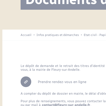
Visite de l’école pendant les travaux
Location de 2 roues
Etat civil
Menesqueville en images
Petite enfance
Tourisme
Travaux - Autorisation d’occupation
Comptes rendus de conseils
Enfants – Jeunes
de l’espace public
Avancement des travaux de l’école
Recensement
Mariage/PACS – Naissance – Décès
Arrêtés municipaux
Accueil
Infos pratiques et démarches
Etat-civil - Pap
Loisirs
Commerces - Entreprises -
Emploi
Organisation d’événement
Le dépôt de demande et le retrait des titres d’identité
vous, à la mairie de Fleury-sur-Andelle.
Transports
Prendre rendez-vous en ligne
A compter du dépôt de dossier en mairie, le délai d’obt
Pour plus de renseignements, vous pouvez contacter la
ou par mail à
contact@fleury-sur-andelle.fr
.