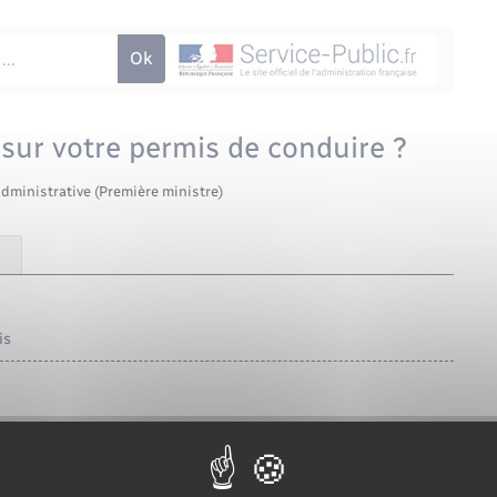
sur votre permis de conduire ?
administrative (Première ministre)
is
ous devez signaler l'absence d'une catégorie de permis sur
e conduite), si vous constatez <span