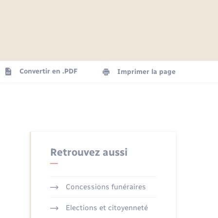
Articles de presse
Parrainage civil
Actualités
Comptes rendus du conseil
Logement - Urbanisme
municipal
Agenda
Convertir en .PDF
Imprimer la page
Numérique
La Communauté de communes
Seniors
Retrouvez aussi
Concessions funéraires
Elections et citoyenneté