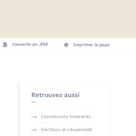
Articles de presse
Parrainage civil
Actualités
Comptes rendus du conseil
Logement - Urbanisme
municipal
Agenda
Convertir en .PDF
Imprimer la page
Numérique
La Communauté de communes
Seniors
Retrouvez aussi
Concessions funéraires
Elections et citoyenneté