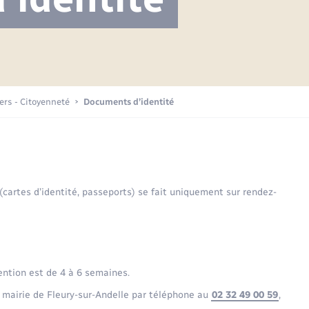
Projet nouveau groupe scolaire
Transports scolaires
Mariage – PACS
La mairie
Délibérations du conseil municipal
Etat-civil - Papiers -
Citoyenneté
Publications
Budget
iers - Citoyenneté
Documents d’identité
Nouvel habitant
Plan interactif
Sécurité - Prévention
 (cartes d’identité, passeports) se fait uniquement sur rendez-
Voirie et espace public
ention est de 4 à 6 semaines.
 mairie de Fleury-sur-Andelle par téléphone au
02 32 49 00 59
,