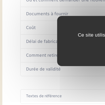
Documents à fournir
Coût
Ce site util
Délai de fabrication
Comment retirer la carte d'identité qua
Durée de validité
Textes de référence