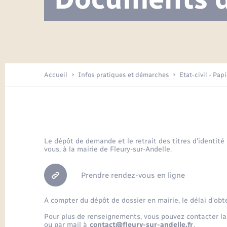
Visite de l’école pendant les travaux
Location de 2 roues
Etat civil
Menesqueville en images
Petite enfance
Tourisme
Travaux - Autorisation d’occupation
Comptes rendus de conseils
Enfants – Jeunes
de l’espace public
Avancement des travaux de l’école
Recensement
Mariage/PACS – Naissance – Décès
Arrêtés municipaux
Accueil
Infos pratiques et démarches
Etat-civil - Pap
Loisirs
Commerces - Entreprises -
Emploi
Organisation d’événement
Le dépôt de demande et le retrait des titres d’identité
vous, à la mairie de Fleury-sur-Andelle.
Transports
Prendre rendez-vous en ligne
A compter du dépôt de dossier en mairie, le délai d’obt
Pour plus de renseignements, vous pouvez contacter la
ou par mail à
contact@fleury-sur-andelle.fr
.