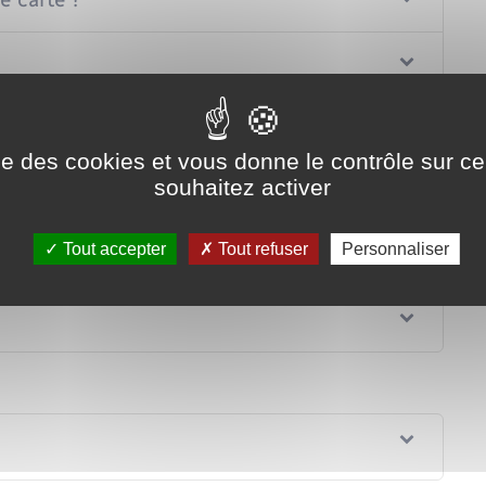
ise des cookies et vous donne le contrôle sur 
souhaitez activer
Tout accepter
Tout refuser
Personnaliser
nd elle est prête ?