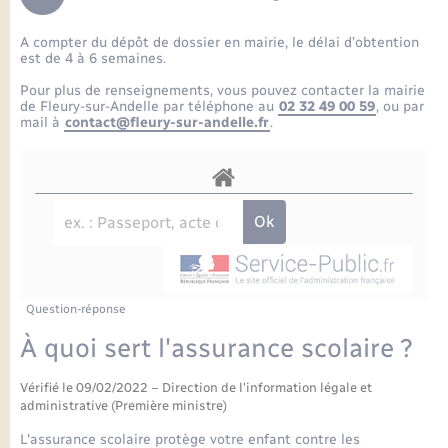
Enfants – Jeunes
Petite enfance
Tourisme
Travaux - Autorisation d’occupation de l’espace
Comptes rendus de conseils
Formations - Offre d'emploi
public
A compter du dépôt de dossier en mairie, le délai d’obtention
Projet nouveau groupe scolaire
Transports scolaires
La mairie
Mariage – PACS
Etat-civil - Papiers - Citoyenneté
est de 4 à 6 semaines.
Délibérations du conseil municipal
Sorties - Animations
Pour plus de renseignements, vous pouvez contacter la mairie
Articles de presse
Parrainage civil
Actualités
de Fleury-sur-Andelle par téléphone au
02 32 49 00 59
, ou par
Logement - Urbanisme
Comptes rendus du conseil municipal
mail à
contact@fleury-sur-andelle.fr
.
INFOS COMMUNAUTE DE COMMUNE
Avancement des travaux de l’école
Recensement
Mariage/PACS – Naissance – Décès
Loisirs
Arrêtés municipaux
Publications
Budget
Nouvel habitant
Agenda
Numérique
Question-réponse
Commerces - Entreprises - Emploi
Organisation d’événement
À quoi sert l'assurance scolaire ?
Plan interactif
Vérifié le 09/02/2022 – Direction de l'information légale et
Sécurité - Prévention
administrative (Première ministre)
La Communauté de communes
L'assurance scolaire protège votre enfant contre les