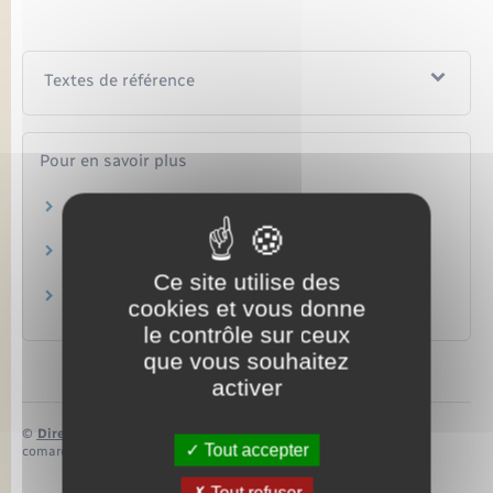
Textes de référence
Pour en savoir plus
Les assurances scolaires
Ministère chargé de l'éducation
Assurance scolaire
Autorité de contrôle prudentiel et de résolution (ACPR)
Ce site utilise des
Assurance scolaire
cookies et vous donne
Institut national de la consommation (INC)
le contrôle sur ceux
que vous souhaitez
activer
©
Direction de l’information légale et administrative
Tout accepter
comarquage developpé par
baseo.io