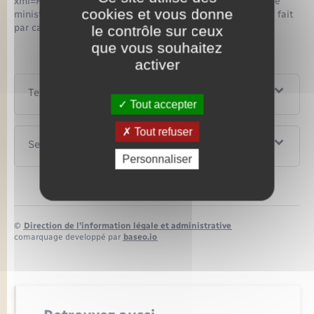
xml=F20324">professionnel de l'automobile habilité par le
cookies et vous donne
ministère de l'intérieur</a>. Dans ce cas, le règlement se fait
par carte bancaire ou par chèque ou en espèces.
le contrôle sur ceux
que vous souhaitez
activer
Textes de référence
Tout accepter
Tout refuser
Services en ligne et formulaires
Personnaliser
©
Direction de l’information légale et administrative
comarquage developpé par
baseo.io