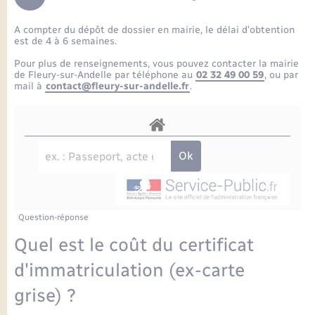
Enfants – Jeunes
Petite enfance
Tourisme
Travaux - Autorisation d’occupation de l’espace
Comptes rendus de conseils
Formations - Offre d'emploi
public
A compter du dépôt de dossier en mairie, le délai d’obtention
Projet nouveau groupe scolaire
Transports scolaires
La mairie
Mariage – PACS
Etat-civil - Papiers - Citoyenneté
est de 4 à 6 semaines.
Délibérations du conseil municipal
Sorties - Animations
Pour plus de renseignements, vous pouvez contacter la mairie
Articles de presse
Parrainage civil
Actualités
de Fleury-sur-Andelle par téléphone au
02 32 49 00 59
, ou par
Logement - Urbanisme
Comptes rendus du conseil municipal
mail à
contact@fleury-sur-andelle.fr
.
INFOS COMMUNAUTE DE COMMUNE
Avancement des travaux de l’école
Recensement
Mariage/PACS – Naissance – Décès
Loisirs
Arrêtés municipaux
Publications
Budget
Nouvel habitant
Agenda
Numérique
Question-réponse
Commerces - Entreprises - Emploi
Organisation d’événement
Quel est le coût du certificat
Plan interactif
d'immatriculation (ex-carte
Sécurité - Prévention
grise) ?
La Communauté de communes