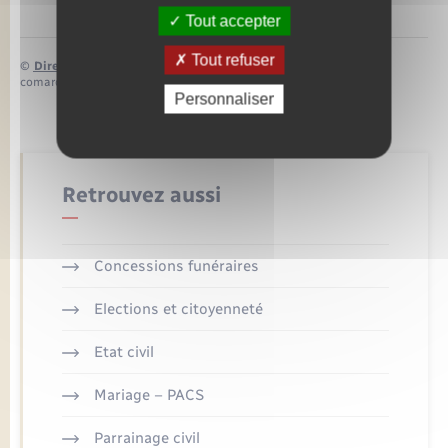
Tout accepter
Tout refuser
©
Direction de l’information légale et administrative
comarquage developpé par
baseo.io
Personnaliser
Retrouvez aussi
Concessions funéraires
Elections et citoyenneté
Etat civil
Mariage – PACS
Parrainage civil