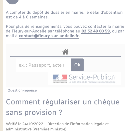
Enfants – Jeunes
Petite enfance
Tourisme
Travaux - Autorisation d’occupation de l’espace
Comptes rendus de conseils
Formations - Offre d'emploi
public
A compter du dépôt de dossier en mairie, le délai d’obtention
Projet nouveau groupe scolaire
Transports scolaires
La mairie
Mariage – PACS
Etat-civil - Papiers - Citoyenneté
est de 4 à 6 semaines.
Délibérations du conseil municipal
Sorties - Animations
Pour plus de renseignements, vous pouvez contacter la mairie
Articles de presse
Parrainage civil
Actualités
de Fleury-sur-Andelle par téléphone au
02 32 49 00 59
, ou par
Logement - Urbanisme
Comptes rendus du conseil municipal
mail à
contact@fleury-sur-andelle.fr
.
INFOS COMMUNAUTE DE COMMUNE
Avancement des travaux de l’école
Recensement
Mariage/PACS – Naissance – Décès
Loisirs
Arrêtés municipaux
Publications
Budget
Nouvel habitant
Agenda
Numérique
Question-réponse
Commerces - Entreprises - Emploi
Organisation d’événement
Comment régulariser un chèque
Plan interactif
sans provision ?
Sécurité - Prévention
Vérifié le 24/10/2022 – Direction de l'information légale et
La Communauté de communes
administrative (Première ministre)