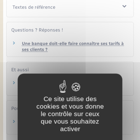
Textes de référence
Questions ? Réponses !
Une banque doit-elle faire connaître ses tarifs à
ses clients ?
Et aussi
Incidents de paiement
Argent – Impôts – Consommation
Ce site utilise des
cookies et vous donne
Pour en savoir plus
le contrôle sur ceux
que vous souhaitez
Le chèque sans provision
activer
La finance pour tous