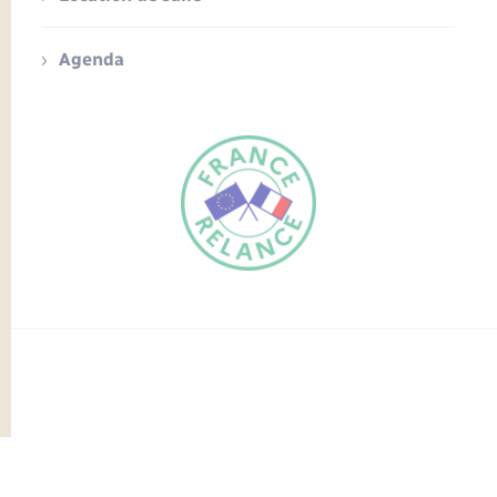
Agenda
FR
EN
Traduction du
DE
site automatisée