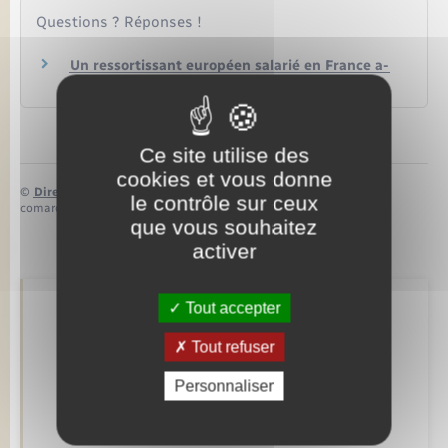
Questions ? Réponses !
Un ressortissant européen salarié en France a-
t-il les mêmes droits qu'un salarié français ?
Ce site utilise des
cookies et vous donne
©
Direction de l’information légale et administrative
le contrôle sur ceux
comarquage developpé par
baseo.io
que vous souhaitez
activer
Tout accepter
Retrouvez aussi
Tout refuser
Personnaliser
Concessions funéraires
Elections et citoyenneté