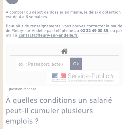
Enfants – Jeunes
Petite enfance
Tourisme
Travaux - Autorisation d’occupation de l’espace
Comptes rendus de conseils
Formations - Offre d'emploi
public
A compter du dépôt de dossier en mairie, le délai d’obtention
Projet nouveau groupe scolaire
Transports scolaires
La mairie
Mariage – PACS
Etat-civil - Papiers - Citoyenneté
est de 4 à 6 semaines.
Délibérations du conseil municipal
Sorties - Animations
Pour plus de renseignements, vous pouvez contacter la mairie
Articles de presse
Parrainage civil
Actualités
de Fleury-sur-Andelle par téléphone au
02 32 49 00 59
, ou par
Logement - Urbanisme
Comptes rendus du conseil municipal
mail à
contact@fleury-sur-andelle.fr
.
INFOS COMMUNAUTE DE COMMUNE
Avancement des travaux de l’école
Recensement
Mariage/PACS – Naissance – Décès
Loisirs
Arrêtés municipaux
Publications
Budget
Nouvel habitant
Agenda
Numérique
Question-réponse
Commerces - Entreprises - Emploi
Organisation d’événement
À quelles conditions un salarié
Plan interactif
peut-il cumuler plusieurs
Sécurité - Prévention
emplois ?
La Communauté de communes