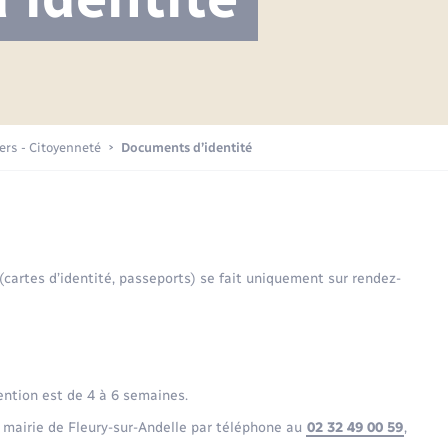
Projet nouveau groupe scolaire
Transports scolaires
Mariage – PACS
La mairie
Délibérations du conseil municipal
Etat-civil - Papiers -
Citoyenneté
Publications
Budget
iers - Citoyenneté
Documents d’identité
Nouvel habitant
Plan interactif
Sécurité - Prévention
 (cartes d’identité, passeports) se fait uniquement sur rendez-
Voirie et espace public
ention est de 4 à 6 semaines.
 mairie de Fleury-sur-Andelle par téléphone au
02 32 49 00 59
,