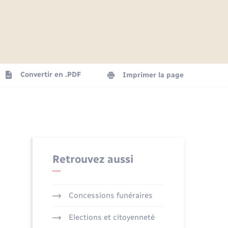
Articles de presse
Parrainage civil
Actualités
Comptes rendus du conseil
Logement - Urbanisme
municipal
Agenda
Convertir en .PDF
Imprimer la page
Numérique
La Communauté de communes
Seniors
Retrouvez aussi
Concessions funéraires
Elections et citoyenneté