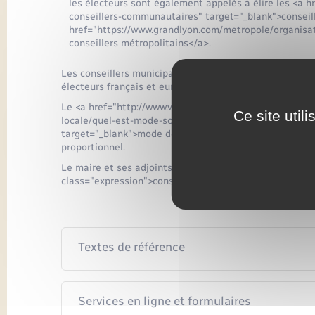
les électeurs sont également appelés à élire les <a hre
conseillers-communautaires" target="_blank">conseil
href="https://www.grandlyon.com/metropole/organisat
conseillers métropolitains</a>.
Les conseillers municipaux, et les conseillers de Paris, 
électeurs français et européens inscrits sur les listes é
Le <a href="http://www.vie-publique.fr/decouverte-instit
Ce site util
locale/quel-est-mode-scrutin-pour-elections-municipa
target="_blank">mode de scrutin</a> combine les règles 
proportionnel.
Le maire et ses adjoints sont ensuite élus par les conse
class="expression">conseillers de Paris</span>).
Textes de référence
Services en ligne et formulaires