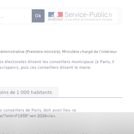
administrative (Première ministre), Ministère chargé de l'intérieur
es électorales élisent les conseillers municipaux (à Paris, il
</span>), puis ces conseillers élisent le maire.
oins de 1 000 habitants
 conseillers de Paris, doit avoir lieu <a
ite/?xml=F1939">en 2026</a>.