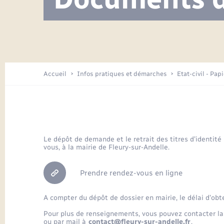
Visite de l’école pendant les travaux
Location de 2 roues
Etat civil
Menesqueville en images
Petite enfance
Tourisme
Travaux - Autorisation d’occupation
Comptes rendus de conseils
Enfants – Jeunes
de l’espace public
Avancement des travaux de l’école
Recensement
Mariage/PACS – Naissance – Décès
Arrêtés municipaux
Accueil
Infos pratiques et démarches
Etat-civil - Pap
Loisirs
Commerces - Entreprises -
Emploi
Organisation d’événement
Le dépôt de demande et le retrait des titres d’identité
vous, à la mairie de Fleury-sur-Andelle.
Transports
Prendre rendez-vous en ligne
A compter du dépôt de dossier en mairie, le délai d’obt
Pour plus de renseignements, vous pouvez contacter la
ou par mail à
contact@fleury-sur-andelle.fr
.