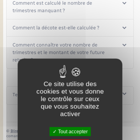
Comment est calculé le nombre de
trimestres manquant ?
Comment la décote est-elle calculée ?
Comment connaître votre nombre de
trimestres et le montant de votre future
retraite ?
Ce site utilise des
cookies et vous donne
Textes de référence
le contrôle sur ceux
que vous souhaitez
activer
©
Direction de l’information légale et administrative
Tout accepter
comarquage developpé par
baseo.io