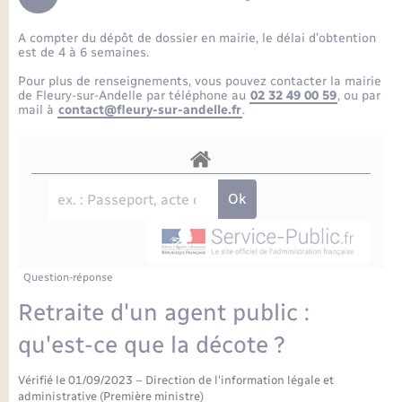
Enfants – Jeunes
Petite enfance
Tourisme
Travaux - Autorisation d’occupation de l’espace
Comptes rendus de conseils
Formations - Offre d'emploi
public
A compter du dépôt de dossier en mairie, le délai d’obtention
Projet nouveau groupe scolaire
Transports scolaires
La mairie
Mariage – PACS
Etat-civil - Papiers - Citoyenneté
est de 4 à 6 semaines.
Délibérations du conseil municipal
Sorties - Animations
Pour plus de renseignements, vous pouvez contacter la mairie
Articles de presse
Parrainage civil
Actualités
de Fleury-sur-Andelle par téléphone au
02 32 49 00 59
, ou par
Logement - Urbanisme
Comptes rendus du conseil municipal
mail à
contact@fleury-sur-andelle.fr
.
INFOS COMMUNAUTE DE COMMUNE
Avancement des travaux de l’école
Recensement
Mariage/PACS – Naissance – Décès
Loisirs
Arrêtés municipaux
Publications
Budget
Nouvel habitant
Agenda
Numérique
Question-réponse
Commerces - Entreprises - Emploi
Organisation d’événement
Retraite d'un agent public :
Plan interactif
qu'est-ce que la décote ?
Sécurité - Prévention
Vérifié le 01/09/2023 – Direction de l'information légale et
La Communauté de communes
administrative (Première ministre)