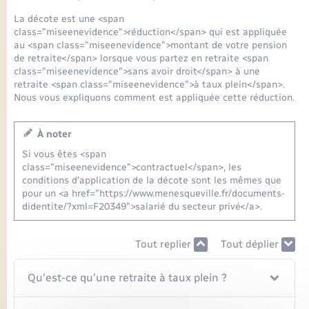
Seniors
La décote est une <span
class="miseenevidence">réduction</span> qui est appliquée
Transports
au <span class="miseenevidence">montant de votre pension
de retraite</span> lorsque vous partez en retraite <span
class="miseenevidence">sans avoir droit</span> à une
Voirie et espace public
retraite <span class="miseenevidence">à taux plein</span>.
Nous vous expliquons comment est appliquée cette réduction.
À noter
Si vous êtes <span
class="miseenevidence">contractuel</span>, les
conditions d'application de la décote sont les mêmes que
pour un <a href="https://www.menesqueville.fr/documents-
didentite/?xml=F20349">salarié du secteur privé</a>.
Tout replier
Tout déplier
Qu'est-ce qu'une retraite à taux plein ?