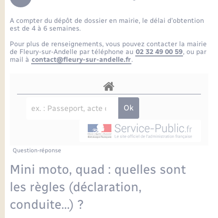
Enfants – Jeunes
Petite enfance
Tourisme
Travaux - Autorisation d’occupation de l’espace
Comptes rendus de conseils
Formations - Offre d'emploi
public
A compter du dépôt de dossier en mairie, le délai d’obtention
Projet nouveau groupe scolaire
Transports scolaires
La mairie
Mariage – PACS
Etat-civil - Papiers - Citoyenneté
est de 4 à 6 semaines.
Délibérations du conseil municipal
Sorties - Animations
Pour plus de renseignements, vous pouvez contacter la mairie
Articles de presse
Parrainage civil
Actualités
de Fleury-sur-Andelle par téléphone au
02 32 49 00 59
, ou par
Logement - Urbanisme
Comptes rendus du conseil municipal
mail à
contact@fleury-sur-andelle.fr
.
INFOS COMMUNAUTE DE COMMUNE
Avancement des travaux de l’école
Recensement
Mariage/PACS – Naissance – Décès
Loisirs
Arrêtés municipaux
Publications
Budget
Nouvel habitant
Agenda
Numérique
Question-réponse
Commerces - Entreprises - Emploi
Organisation d’événement
Mini moto, quad : quelles sont
Plan interactif
les règles (déclaration,
Sécurité - Prévention
conduite…) ?
La Communauté de communes