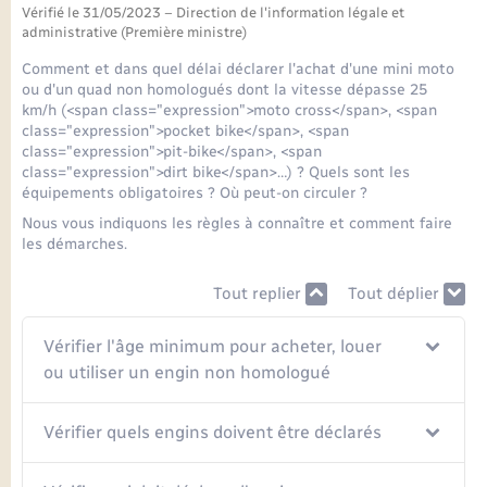
Seniors
Vérifié le 31/05/2023 – Direction de l'information légale et
administrative (Première ministre)
Transports
Comment et dans quel délai déclarer l'achat d'une mini moto
ou d'un quad non homologués dont la vitesse dépasse 25
km/h (<span class="expression">moto cross</span>, <span
Voirie et espace public
class="expression">pocket bike</span>, <span
class="expression">pit-bike</span>, <span
class="expression">dirt bike</span>…) ? Quels sont les
équipements obligatoires ? Où peut-on circuler ?
Nous vous indiquons les règles à connaître et comment faire
les démarches.
Tout replier
Tout déplier
Vérifier l'âge minimum pour acheter, louer
ou utiliser un engin non homologué
Vérifier quels engins doivent être déclarés