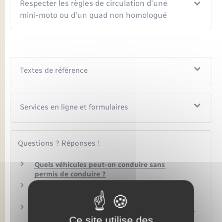
Respecter les règles de circulation d'une
mini-moto ou d'un quad non homologué
Textes de référence
Services en ligne et formulaires
Questions ? Réponses !
Quels véhicules peut-on conduire sans
permis de conduire ?
Peut-on conduire un scooter 3 roues ou une
moto 125 avec le permis B ?
À quel âge peut-on conduire un scooter ou une
moto ?
Ce site utilise des