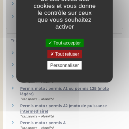
Faut-il une assurance pour conduire une
cookies et vous donne
voiture sans permis ?
le contrôle sur ceux
Assurance auto : qu'est-ce que la garantie
que vous souhaitez
responsabilité civile ?
activer
Et aussi
Tout accepter
Assurance automobile (véhicule)
Tout refuser
Argent – Impôts – Consommation
Permis de conduire
Personnaliser
Transports – Mobilité
Infractions routières
Transports – Mobilité
Permis moto : permis A1 ou permis 125 (moto
légère)
Transports – Mobilité
Permis moto : permis A2 (moto de puissance
intermédiaire)
Transports – Mobilité
Permis moto : permis A
Transports – Mobilité