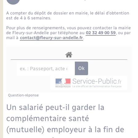
Enfants – Jeunes
Petite enfance
Tourisme
Travaux - Autorisation d’occupation de l’espace
Comptes rendus de conseils
Formations - Offre d'emploi
public
A compter du dépôt de dossier en mairie, le délai d’obtention
Projet nouveau groupe scolaire
Transports scolaires
La mairie
Mariage – PACS
Etat-civil - Papiers - Citoyenneté
est de 4 à 6 semaines.
Délibérations du conseil municipal
Sorties - Animations
Pour plus de renseignements, vous pouvez contacter la mairie
Articles de presse
Parrainage civil
Actualités
de Fleury-sur-Andelle par téléphone au
02 32 49 00 59
, ou par
Logement - Urbanisme
Comptes rendus du conseil municipal
mail à
contact@fleury-sur-andelle.fr
.
INFOS COMMUNAUTE DE COMMUNE
Avancement des travaux de l’école
Recensement
Mariage/PACS – Naissance – Décès
Loisirs
Arrêtés municipaux
Publications
Budget
Nouvel habitant
Agenda
Numérique
Question-réponse
Commerces - Entreprises - Emploi
Organisation d’événement
Un salarié peut-il garder la
Plan interactif
complémentaire santé
Sécurité - Prévention
(mutuelle) employeur à la fin de
La Communauté de communes