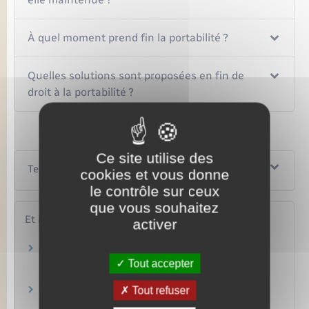
À quel moment prend fin la portabilité ?
Quelles solutions sont proposées en fin de
droit à la portabilité ?
Ce site utilise des
Textes de référence
cookies et vous donne
le contrôle sur ceux
que vous souhaitez
Et aussi
activer
Rupture du contrat de travail dans le secteur
privé
Tout accepter
Travail – Formation
Tout refuser
Licenciement économique
Travail – Formation