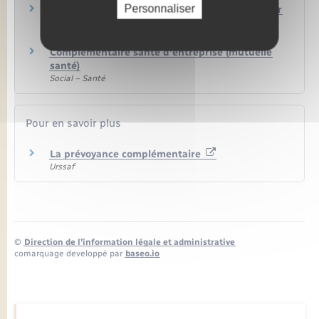
Personnaliser
Licenciement d'un salarié du secteur privé pour
motif personnel
Travail – Formation
Complémentaire santé d'entreprise (mutuelle
santé)
Social – Santé
Pour en savoir plus
La prévoyance complémentaire
Urssaf
©
Direction de l’information légale et administrative
comarquage developpé par
baseo.io