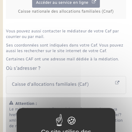
Accéder au service en ligne
Caisse nationale des allocations familiales (Cnaf)
Vous pouvez aussi contacter le médiateur de votre Caf par
courrier ou par mail.
Ses coordonnées sont indiquées dans votre Caf. Vous pouvez
aussi les rechercher sur le site internet de votre Caf.
Certaines CAF ont une adresse mail dédiée à la médiation.
Où s’adresser ?
Caisse d'allocations familiales (Caf)
Attention :
Le médiateur ne peut être saisi que dans certains cas<a
href="https://www.menesqueville.fr/documents-didentite/?
xml=F20849"> (exemple : vous n'avez pas perçu l'allocation
de rentrée scolaire).
Ce site utilise des