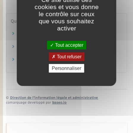
cookies et vous donne
le contrôle sur ceux
que vous souhaitez
Questions ? Réponses !
activer
Doit-on rembourser des prestations familiales
versées à tort ?
Tout accepter
À partir de combien d'enfants a-t-on droit aux
prestations familiales ?
Tout refuser
Qui perçoit les allocations familiales pour un
enfant en garde alternée ?
Personnaliser
©
Direction de l’information légale et administrative
comarquage developpé par
baseo.io