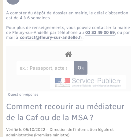
Enfants – Jeunes
Petite enfance
Tourisme
Travaux - Autorisation d’occupation de l’espace
Comptes rendus de conseils
Formations - Offre d'emploi
public
A compter du dépôt de dossier en mairie, le délai d’obtention
Projet nouveau groupe scolaire
Transports scolaires
La mairie
Mariage – PACS
Etat-civil - Papiers - Citoyenneté
est de 4 à 6 semaines.
Délibérations du conseil municipal
Sorties - Animations
Pour plus de renseignements, vous pouvez contacter la mairie
Articles de presse
Parrainage civil
Actualités
de Fleury-sur-Andelle par téléphone au
02 32 49 00 59
, ou par
Logement - Urbanisme
Comptes rendus du conseil municipal
mail à
contact@fleury-sur-andelle.fr
.
INFOS COMMUNAUTE DE COMMUNE
Avancement des travaux de l’école
Recensement
Mariage/PACS – Naissance – Décès
Loisirs
Arrêtés municipaux
Publications
Budget
Nouvel habitant
Agenda
Numérique
Question-réponse
Commerces - Entreprises - Emploi
Organisation d’événement
Comment recourir au médiateur
Plan interactif
de la Caf ou de la MSA ?
Sécurité - Prévention
Vérifié le 05/10/2022 – Direction de l'information légale et
La Communauté de communes
administrative (Première ministre)