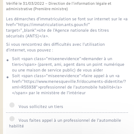
Seniors
Vérifié le 31/03/2022 – Direction de l'information légale et
administrative (Première ministre)
Transports
Les démarches d'immatriculation se font sur internet sur le <a
href="https://immatriculation.ants.gouv.fr/"
target="_blank">site de l'Agence nationale des titres
Voirie et espace public
sécurisés (ANTS)</a>.
Si vous rencontrez des difficultés avec l'utilisation
d'internet, vous pouvez :
Soit <span class="miseenevidence">demander à un
tiers</span> (parent, ami, agent dans un point numérique
ou une maison de service public) de vous aider
Soit <span class="miseenevidence">faire appel à un <a
href="https://www.menesqueville.fr/documents-didentite/?
xml=R55938">professionnel de l'automobile habilité</a>
</span> par le ministère de l'intérieur
Vous sollicitez un tiers
Vous faites appel à un professionnel de l'automobile
habilité