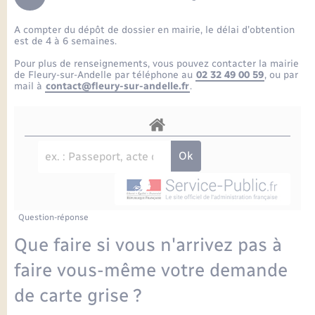
Enfants – Jeunes
Petite enfance
Tourisme
Travaux - Autorisation d’occupation de l’espace
Comptes rendus de conseils
Formations - Offre d'emploi
public
A compter du dépôt de dossier en mairie, le délai d’obtention
Projet nouveau groupe scolaire
Transports scolaires
La mairie
Mariage – PACS
Etat-civil - Papiers - Citoyenneté
est de 4 à 6 semaines.
Délibérations du conseil municipal
Sorties - Animations
Pour plus de renseignements, vous pouvez contacter la mairie
Articles de presse
Parrainage civil
Actualités
de Fleury-sur-Andelle par téléphone au
02 32 49 00 59
, ou par
Logement - Urbanisme
Comptes rendus du conseil municipal
mail à
contact@fleury-sur-andelle.fr
.
INFOS COMMUNAUTE DE COMMUNE
Avancement des travaux de l’école
Recensement
Mariage/PACS – Naissance – Décès
Loisirs
Arrêtés municipaux
Publications
Budget
Nouvel habitant
Agenda
Numérique
Question-réponse
Commerces - Entreprises - Emploi
Organisation d’événement
Que faire si vous n'arrivez pas à
Plan interactif
faire vous-même votre demande
Sécurité - Prévention
de carte grise ?
La Communauté de communes