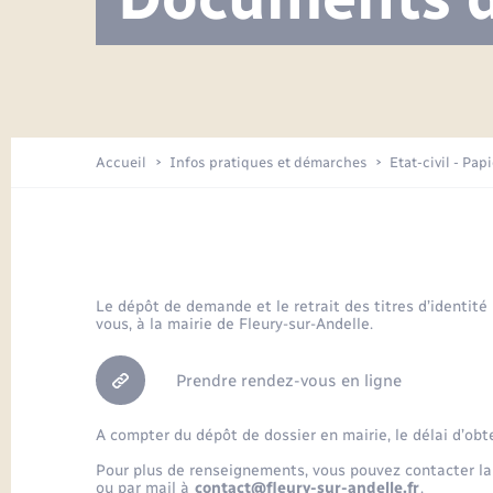
Visite de l’école pendant les travaux
Location de 2 roues
Etat civil
Menesqueville en images
Petite enfance
Tourisme
Travaux - Autorisation d’occupation
Comptes rendus de conseils
Enfants – Jeunes
de l’espace public
Avancement des travaux de l’école
Recensement
Mariage/PACS – Naissance – Décès
Arrêtés municipaux
Accueil
Infos pratiques et démarches
Etat-civil - Pap
Loisirs
Commerces - Entreprises -
Emploi
Organisation d’événement
Le dépôt de demande et le retrait des titres d’identité
vous, à la mairie de Fleury-sur-Andelle.
Transports
Prendre rendez-vous en ligne
A compter du dépôt de dossier en mairie, le délai d’obt
Pour plus de renseignements, vous pouvez contacter la
ou par mail à
contact@fleury-sur-andelle.fr
.