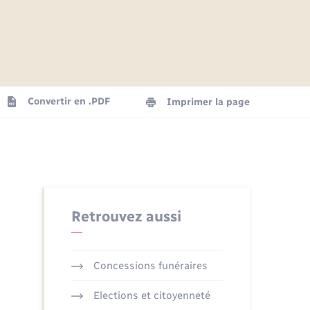
Articles de presse
Parrainage civil
Actualités
Comptes rendus du conseil
Logement - Urbanisme
municipal
Agenda
Convertir en .PDF
Imprimer la page
Numérique
La Communauté de communes
Seniors
Retrouvez aussi
Concessions funéraires
Elections et citoyenneté