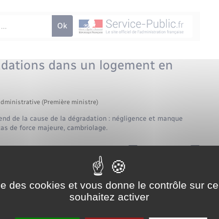
adations dans un logement en
administrative (Première ministre)
dépend de la cause de la dégradation : négligence et manque
cas de force majeure, cambriolage.
Tout replier
Tout déplier
 logement
ise des cookies et vous donne le contrôle sur 
souhaitez activer