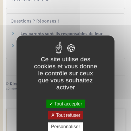
Questions ? Réponses !
Les parents sont-ils responsables de leur
enfant majeur ?
Est-on obligé d'aider ses parents ou beaux-
parents qui sont dans le besoin ?
Ce site utilise des
cookies et vous donne
le contrôle sur ceux
que vous souhaitez
©
Direction de l’information légale et administrative
activer
comarquage developpé par
baseo.io
Tout accepter
Tout refuser
Retrouvez aussi
Personnaliser