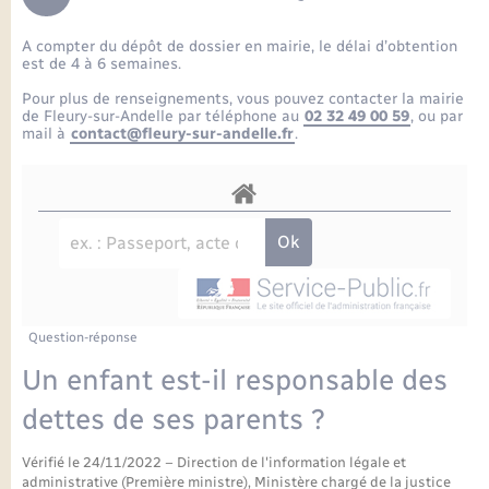
Enfants – Jeunes
Petite enfance
Tourisme
Travaux - Autorisation d’occupation de l’espace
Comptes rendus de conseils
Formations - Offre d'emploi
public
A compter du dépôt de dossier en mairie, le délai d’obtention
Projet nouveau groupe scolaire
Transports scolaires
La mairie
Mariage – PACS
Etat-civil - Papiers - Citoyenneté
est de 4 à 6 semaines.
Délibérations du conseil municipal
Sorties - Animations
Pour plus de renseignements, vous pouvez contacter la mairie
Articles de presse
Parrainage civil
Actualités
de Fleury-sur-Andelle par téléphone au
02 32 49 00 59
, ou par
Logement - Urbanisme
Comptes rendus du conseil municipal
mail à
contact@fleury-sur-andelle.fr
.
INFOS COMMUNAUTE DE COMMUNE
Avancement des travaux de l’école
Recensement
Mariage/PACS – Naissance – Décès
Loisirs
Arrêtés municipaux
Publications
Budget
Nouvel habitant
Agenda
Numérique
Question-réponse
Commerces - Entreprises - Emploi
Organisation d’événement
Un enfant est-il responsable des
Plan interactif
dettes de ses parents ?
Sécurité - Prévention
Vérifié le 24/11/2022 – Direction de l'information légale et
La Communauté de communes
administrative (Première ministre), Ministère chargé de la justice