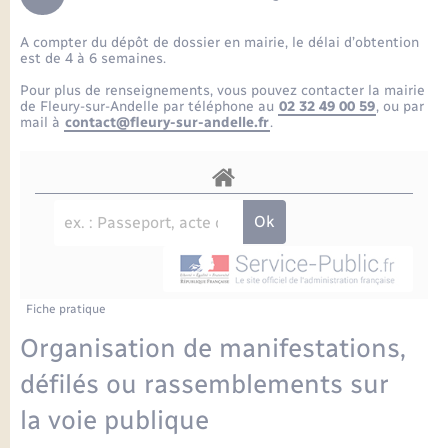
Enfants – Jeunes
Petite enfance
Tourisme
Travaux - Autorisation d’occupation de l’espace
Comptes rendus de conseils
Formations - Offre d'emploi
public
A compter du dépôt de dossier en mairie, le délai d’obtention
Projet nouveau groupe scolaire
Transports scolaires
La mairie
Mariage – PACS
Etat-civil - Papiers - Citoyenneté
est de 4 à 6 semaines.
Délibérations du conseil municipal
Sorties - Animations
Pour plus de renseignements, vous pouvez contacter la mairie
Articles de presse
Parrainage civil
Actualités
de Fleury-sur-Andelle par téléphone au
02 32 49 00 59
, ou par
Logement - Urbanisme
Comptes rendus du conseil municipal
mail à
contact@fleury-sur-andelle.fr
.
INFOS COMMUNAUTE DE COMMUNE
Avancement des travaux de l’école
Recensement
Mariage/PACS – Naissance – Décès
Loisirs
Arrêtés municipaux
Publications
Budget
Nouvel habitant
Agenda
Numérique
Fiche pratique
Commerces - Entreprises - Emploi
Organisation d’événement
Organisation de manifestations,
Plan interactif
défilés ou rassemblements sur
Sécurité - Prévention
la voie publique
La Communauté de communes