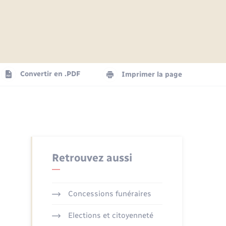
Articles de presse
Parrainage civil
Actualités
Comptes rendus du conseil
Logement - Urbanisme
municipal
Agenda
Convertir en .PDF
Imprimer la page
Numérique
La Communauté de communes
Seniors
Retrouvez aussi
Concessions funéraires
Elections et citoyenneté