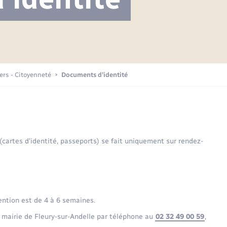
Projet nouveau groupe scolaire
Transports scolaires
Mariage – PACS
La mairie
Délibérations du conseil municipal
Etat-civil - Papiers -
Citoyenneté
Publications
Budget
iers - Citoyenneté
Documents d’identité
Nouvel habitant
Plan interactif
Sécurité - Prévention
 (cartes d’identité, passeports) se fait uniquement sur rendez-
Voirie et espace public
ention est de 4 à 6 semaines.
 mairie de Fleury-sur-Andelle par téléphone au
02 32 49 00 59
,