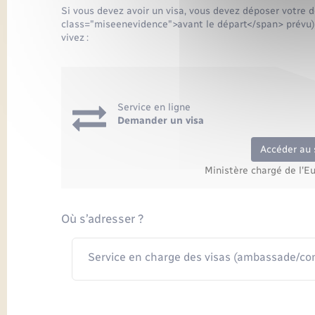
Si vous devez avoir un visa, vous devez déposer votre 
class="miseenevidence">avant le départ</span> prévu) 
vivez :
Service en ligne
Demander un visa
Accéder au 
Ministère chargé de l'E
Où s’adresser ?
Service en charge des visas (ambassade/cons