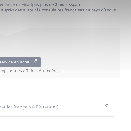
demande de visa (pas plus de 3 mois <span
auprès des autorités consulaires françaises du pays où vous
service en ligne
urope et des affaires étrangères
ulat français à l'étranger)