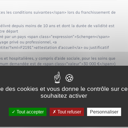
es les conditions suivantes</span> lors du franchissement de
livré depuis moins de 10 ans et dont la durée de validité est
tre départ
élivré par un pays <span class="expression">Schengen</span>
oyage privé ou professionnel, <a
ite/?xml=F2191">attestation d'accueil</a> ou justificatif
et hospitalières, y compris d'aide sociale, pour les soins que
inimum demandée est de <span class="valeur">30 000 €</span>)
 le <a href="https://www.menesqueville.fr/documents-
hengen</a>
 sécurité intérieure, la santé publique ou les relations
sion">Schengen</span>
ise des cookies et vous donne le contrôle sur 
cartes bancaires, etc.) ou pouvoir les acquérir légalement
souhaitez activer
nce varie selon la preuve d'hébergement :
Tout accepter
Tout refuser
Personnaliser
s="valeur">32,50 €</span>
re d'hôtel : <span class="valeur">65 €</span>
hambre d'hôtel : <span class="valeur">120 €</span>