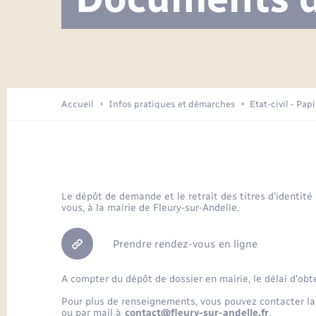
Visite de l’école pendant les travaux
Location de 2 roues
Etat civil
Menesqueville en images
Petite enfance
Tourisme
Travaux - Autorisation d’occupation
Comptes rendus de conseils
Enfants – Jeunes
de l’espace public
Avancement des travaux de l’école
Recensement
Mariage/PACS – Naissance – Décès
Arrêtés municipaux
Accueil
Infos pratiques et démarches
Etat-civil - Pap
Loisirs
Commerces - Entreprises -
Emploi
Organisation d’événement
Le dépôt de demande et le retrait des titres d’identité
vous, à la mairie de Fleury-sur-Andelle.
Transports
Prendre rendez-vous en ligne
A compter du dépôt de dossier en mairie, le délai d’obt
Pour plus de renseignements, vous pouvez contacter la
ou par mail à
contact@fleury-sur-andelle.fr
.