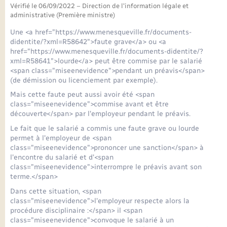
Seniors
Vérifié le 06/09/2022 – Direction de l'information légale et
administrative (Première ministre)
Transports
Une <a href="https://www.menesqueville.fr/documents-
didentite/?xml=R58642">faute grave</a> ou <a
href="https://www.menesqueville.fr/documents-didentite/?
Voirie et espace public
xml=R58641">lourde</a> peut être commise par le salarié
<span class="miseenevidence">pendant un préavis</span>
(de démission ou licenciement par exemple).
Mais cette faute peut aussi avoir été <span
class="miseenevidence">commise avant et être
découverte</span> par l'employeur pendant le préavis.
Le fait que le salarié a commis une faute grave ou lourde
permet à l'employeur de <span
class="miseenevidence">prononcer une sanction</span> à
l'encontre du salarié et d'<span
class="miseenevidence">interrompre le préavis avant son
terme.</span>
Dans cette situation, <span
class="miseenevidence">l'employeur respecte alors la
procédure disciplinaire :</span> il <span
class="miseenevidence">convoque le salarié à un