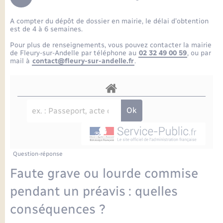
Enfants – Jeunes
Petite enfance
Tourisme
Travaux - Autorisation d’occupation de l’espace
Comptes rendus de conseils
Formations - Offre d'emploi
public
A compter du dépôt de dossier en mairie, le délai d’obtention
Projet nouveau groupe scolaire
Transports scolaires
La mairie
Mariage – PACS
Etat-civil - Papiers - Citoyenneté
est de 4 à 6 semaines.
Délibérations du conseil municipal
Sorties - Animations
Pour plus de renseignements, vous pouvez contacter la mairie
Articles de presse
Parrainage civil
Actualités
de Fleury-sur-Andelle par téléphone au
02 32 49 00 59
, ou par
Logement - Urbanisme
Comptes rendus du conseil municipal
mail à
contact@fleury-sur-andelle.fr
.
INFOS COMMUNAUTE DE COMMUNE
Avancement des travaux de l’école
Recensement
Mariage/PACS – Naissance – Décès
Loisirs
Arrêtés municipaux
Publications
Budget
Nouvel habitant
Agenda
Numérique
Question-réponse
Commerces - Entreprises - Emploi
Organisation d’événement
Faute grave ou lourde commise
Plan interactif
pendant un préavis : quelles
Sécurité - Prévention
conséquences ?
La Communauté de communes