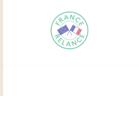
FR
EN
Traduction du
DE
site automatisée