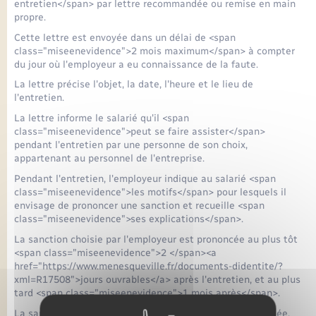
entretien</span> par lettre recommandée ou remise en main
propre.
Cette lettre est envoyée dans un délai de <span
class="miseenevidence">2 mois maximum</span> à compter
du jour où l'employeur a eu connaissance de la faute.
La lettre précise l'objet, la date, l'heure et le lieu de
l'entretien.
La lettre informe le salarié qu'il <span
class="miseenevidence">peut se faire assister</span>
pendant l'entretien par une personne de son choix,
appartenant au personnel de l'entreprise.
Pendant l'entretien, l'employeur indique au salarié <span
class="miseenevidence">les motifs</span> pour lesquels il
envisage de prononcer une sanction et recueille <span
class="miseenevidence">ses explications</span>.
La sanction choisie par l'employeur est prononcée au plus tôt
<span class="miseenevidence">2 </span><a
href="https://www.menesqueville.fr/documents-didentite/?
xml=R17508">jours ouvrables</a> après l'entretien, et au plus
tard <span class="miseenevidence">1 mois après</span>.
La sanction fait l'objet d'une décision écrite et argumentée.