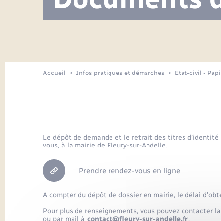
Visite de l’école pendant les travaux
Location de 2 roues
Etat civil
Menesqueville en images
Petite enfance
Tourisme
Travaux - Autorisation d’occupation
Comptes rendus de conseils
Enfants – Jeunes
de l’espace public
Avancement des travaux de l’école
Recensement
Mariage/PACS – Naissance – Décès
Arrêtés municipaux
Accueil
Infos pratiques et démarches
Etat-civil - Pap
Loisirs
Commerces - Entreprises -
Emploi
Organisation d’événement
Le dépôt de demande et le retrait des titres d’identité
vous, à la mairie de Fleury-sur-Andelle.
Transports
Prendre rendez-vous en ligne
A compter du dépôt de dossier en mairie, le délai d’obt
Pour plus de renseignements, vous pouvez contacter la
ou par mail à
contact@fleury-sur-andelle.fr
.