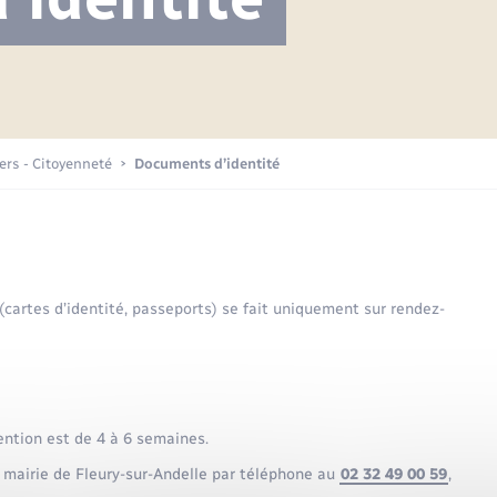
Projet nouveau groupe scolaire
Transports scolaires
Mariage – PACS
La mairie
Délibérations du conseil municipal
Etat-civil - Papiers -
Citoyenneté
Publications
Budget
iers - Citoyenneté
Documents d’identité
Nouvel habitant
Plan interactif
Sécurité - Prévention
 (cartes d’identité, passeports) se fait uniquement sur rendez-
Voirie et espace public
ention est de 4 à 6 semaines.
 mairie de Fleury-sur-Andelle par téléphone au
02 32 49 00 59
,