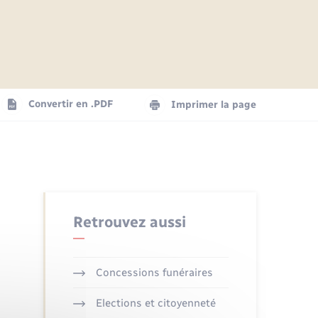
Articles de presse
Parrainage civil
Actualités
Comptes rendus du conseil
Logement - Urbanisme
municipal
Agenda
Convertir en .PDF
Imprimer la page
Numérique
La Communauté de communes
Seniors
Retrouvez aussi
Concessions funéraires
Elections et citoyenneté