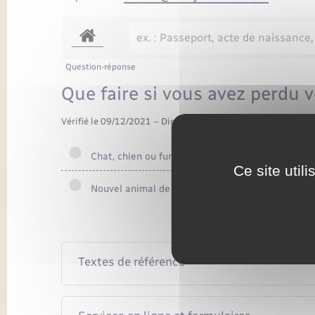
Question-réponse
Que faire si vous avez perdu 
Vérifié le 09/12/2021 – Direction de l'information légale et 
Chat, chien ou furet
Ce site util
Nouvel animal de compagnie (Nac)
Textes de référence