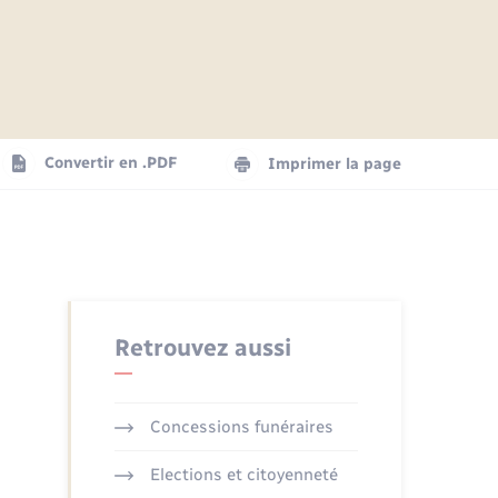
Articles de presse
Parrainage civil
Actualités
Comptes rendus du conseil
Logement - Urbanisme
municipal
Agenda
Convertir en .PDF
Imprimer la page
Numérique
La Communauté de communes
Seniors
Retrouvez aussi
Concessions funéraires
Elections et citoyenneté