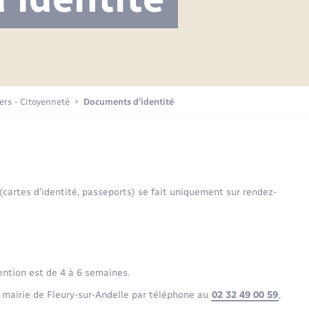
Projet nouveau groupe scolaire
Transports scolaires
Mariage – PACS
La mairie
Délibérations du conseil municipal
Etat-civil - Papiers -
Citoyenneté
Publications
Budget
iers - Citoyenneté
Documents d’identité
Nouvel habitant
Plan interactif
Sécurité - Prévention
 (cartes d’identité, passeports) se fait uniquement sur rendez-
Voirie et espace public
ention est de 4 à 6 semaines.
 mairie de Fleury-sur-Andelle par téléphone au
02 32 49 00 59
,