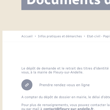
Visite de l’école pendant les travaux
Location de 2 roues
Etat civil
Menesqueville en images
Petite enfance
Tourisme
Travaux - Autorisation d’occupation
Comptes rendus de conseils
Enfants – Jeunes
de l’espace public
Avancement des travaux de l’école
Recensement
Mariage/PACS – Naissance – Décès
Arrêtés municipaux
Accueil
Infos pratiques et démarches
Etat-civil - Pap
Loisirs
Commerces - Entreprises -
Emploi
Organisation d’événement
Le dépôt de demande et le retrait des titres d’identité
vous, à la mairie de Fleury-sur-Andelle.
Transports
Prendre rendez-vous en ligne
A compter du dépôt de dossier en mairie, le délai d’obt
Pour plus de renseignements, vous pouvez contacter la
ou par mail à
contact@fleury-sur-andelle.fr
.