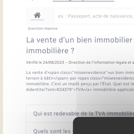
Question-réponse
La vente d'un bien immobilier
immobilière ?
Vérifié le 24/08/2023 – Direction de l'information légale et 
La vente d'<span class="miseenevidence">un bien imm
terrain à bâtir</span> par <span class="miseeneviden
immobilière. C'est un impôt perçu par l'État. Quel est 
didentite/?xml=R24379">TVA</a> immobilière applicabl
Qui est redevable de la TVA immobiliè
Quels sont les ventes de biens immobi