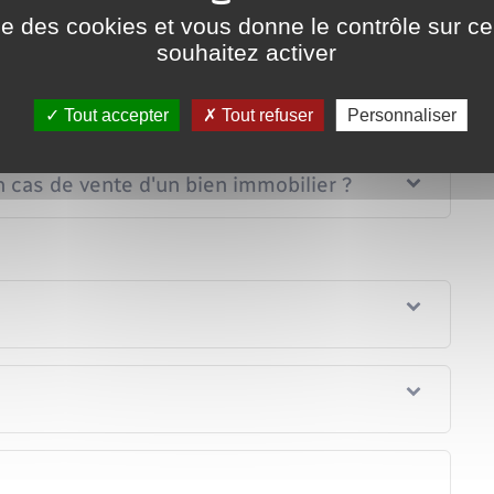
ise des cookies et vous donne le contrôle sur 
souhaitez activer
obiliers exonérées de TVA immobilière ?
Tout accepter
Tout refuser
Personnaliser
en cas de vente d'un bien immobilier ?
n cas de vente d'un bien immobilier ?