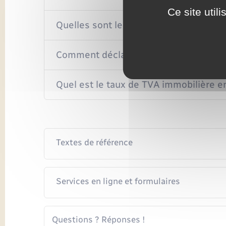
Ce site util
Quelles sont les ventes de biens imm
Comment déclarer la TVA immobilière 
Quel est le taux de TVA immobilière e
Textes de référence
Services en ligne et formulaires
Questions ? Réponses !