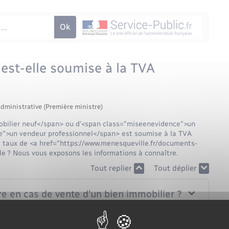
 est-elle soumise à la TVA
administrative (Première ministre)
obilier neuf</span> ou d'<span class="miseenevidence">un
ce">un vendeur professionnel</span> est soumise à la TVA
le taux de <a href="https://www.menesqueville.fr/documents-
e ? Nous vous exposons les informations à connaître.
Tout replier
Tout déplier
re en cas de vente d'un bien immobilier ?
liers soumises à la TVA immobilière ?