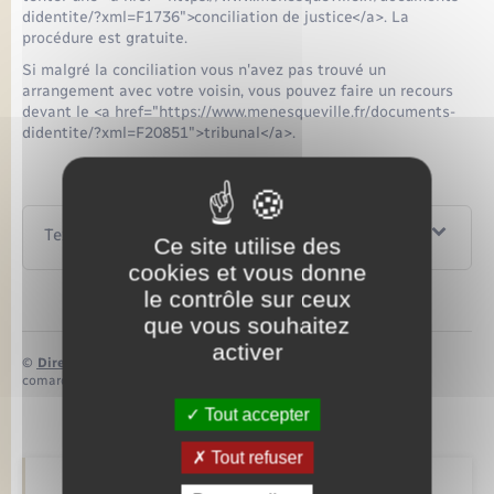
didentite/?xml=F1736">conciliation de justice</a>. La
procédure est gratuite.
Si malgré la conciliation vous n'avez pas trouvé un
arrangement avec votre voisin, vous pouvez faire un recours
devant le <a href="https://www.menesqueville.fr/documents-
didentite/?xml=F20851">tribunal</a>.
Textes de référence
Ce site utilise des
cookies et vous donne
le contrôle sur ceux
que vous souhaitez
activer
©
Direction de l’information légale et administrative
comarquage developpé par
baseo.io
Tout accepter
Tout refuser