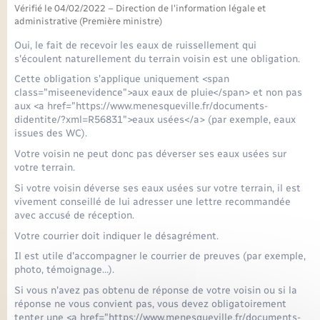
Seniors
Vérifié le 04/02/2022 – Direction de l'information légale et
administrative (Première ministre)
Transports
Oui, le fait de recevoir les eaux de ruissellement qui
s'écoulent naturellement du terrain voisin est une obligation.
Cette obligation s'applique uniquement <span
Voirie et espace public
class="miseenevidence">aux eaux de pluie</span> et non pas
aux <a href="https://www.menesqueville.fr/documents-
didentite/?xml=R56831">eaux usées</a> (par exemple, eaux
issues des WC).
Votre voisin ne peut donc pas déverser ses eaux usées sur
votre terrain.
Si votre voisin déverse ses eaux usées sur votre terrain, il est
vivement conseillé de lui adresser une lettre recommandée
avec accusé de réception.
Votre courrier doit indiquer le désagrément.
Il est utile d'accompagner le courrier de preuves (par exemple,
photo, témoignage…).
Si vous n'avez pas obtenu de réponse de votre voisin ou si la
réponse ne vous convient pas, vous devez obligatoirement
tenter une <a href="https://www.menesqueville.fr/documents-