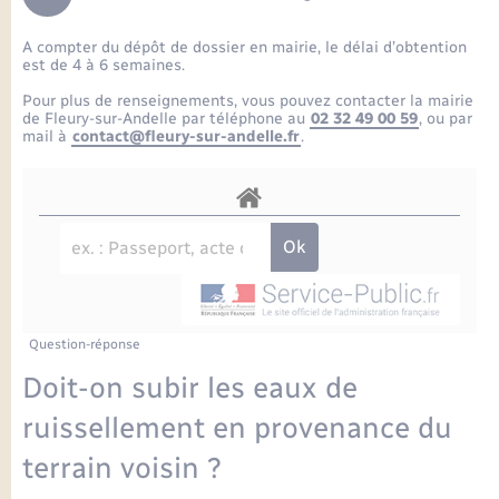
Enfants – Jeunes
Petite enfance
Tourisme
Travaux - Autorisation d’occupation de l’espace
Comptes rendus de conseils
Formations - Offre d'emploi
public
A compter du dépôt de dossier en mairie, le délai d’obtention
Projet nouveau groupe scolaire
Transports scolaires
La mairie
Mariage – PACS
Etat-civil - Papiers - Citoyenneté
est de 4 à 6 semaines.
Délibérations du conseil municipal
Sorties - Animations
Pour plus de renseignements, vous pouvez contacter la mairie
Articles de presse
Parrainage civil
Actualités
de Fleury-sur-Andelle par téléphone au
02 32 49 00 59
, ou par
Logement - Urbanisme
Comptes rendus du conseil municipal
mail à
contact@fleury-sur-andelle.fr
.
INFOS COMMUNAUTE DE COMMUNE
Avancement des travaux de l’école
Recensement
Mariage/PACS – Naissance – Décès
Loisirs
Arrêtés municipaux
Publications
Budget
Nouvel habitant
Agenda
Numérique
Question-réponse
Commerces - Entreprises - Emploi
Organisation d’événement
Doit-on subir les eaux de
Plan interactif
ruissellement en provenance du
Sécurité - Prévention
terrain voisin ?
La Communauté de communes