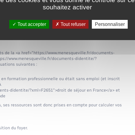
pays
souhaitez activer
Tout accepter
Tout refuser
Personnaliser
ntant forfaitaire et l'ensemble des ressources prises en
ments-didentite/?xml=R1046">foyer</a>.
ès de la <a href="https://www.menesqueville.fr/documents-
tps://www.menesqueville.fr/documents-didentite/?
uations suivantes :
ou en formation professionnelle ou était sans emploi (et inscrit
A
ments-didentite/?xml=F2651">droit de séjour en France</a> et
nde
s, ses ressources sont donc prises en compte pour calculer vos
ition du foyer.