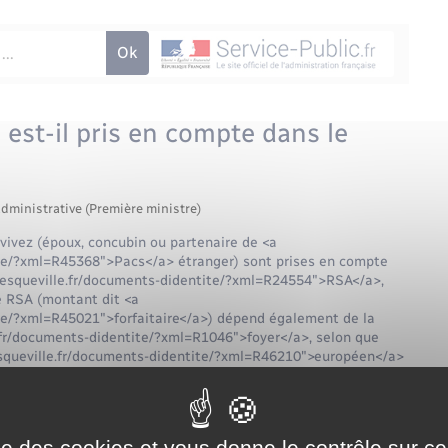
est-il pris en compte dans le
administrative (Première ministre)
vivez (époux, concubin ou partenaire de <a
te/?xml=R45368">Pacs</a> étranger) sont prises en compte
nesqueville.fr/documents-didentite/?xml=R24554">RSA</a>,
e RSA (montant dit <a
te/?xml=R45021">forfaitaire</a>) dépend également de la
.fr/documents-didentite/?xml=R1046">foyer</a>, selon que
esqueville.fr/documents-didentite/?xml=R46210">européen</a>
ise des cookies et vous donne le contrôle sur 