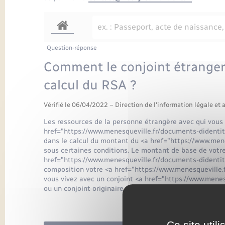
Question-réponse
Comment le conjoint étranger 
calcul du RSA ?
Vérifié le 06/04/2022 – Direction de l'information légale et 
Les ressources de la personne étrangère avec qui vous 
href="https://www.menesqueville.fr/documents-didenti
dans le calcul du montant du <a href="https://www.me
sous certaines conditions. Le montant de base de votr
href="https://www.menesqueville.fr/documents-didenti
composition votre <a href="https://www.menesqueville
vous vivez avec un conjoint <a href="https://www.men
ou un conjoint originaire d'un autre pays.
Ce site util