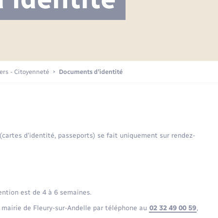
Projet nouveau groupe scolaire
Transports scolaires
Mariage – PACS
La mairie
Délibérations du conseil municipal
Etat-civil - Papiers -
Citoyenneté
Publications
Budget
iers - Citoyenneté
Documents d’identité
Nouvel habitant
Plan interactif
Sécurité - Prévention
 (cartes d’identité, passeports) se fait uniquement sur rendez-
Voirie et espace public
ention est de 4 à 6 semaines.
 mairie de Fleury-sur-Andelle par téléphone au
02 32 49 00 59
,