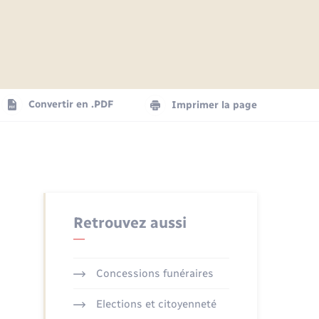
Articles de presse
Parrainage civil
Actualités
Comptes rendus du conseil
Logement - Urbanisme
municipal
Agenda
Convertir en .PDF
Imprimer la page
Numérique
La Communauté de communes
Seniors
Retrouvez aussi
Concessions funéraires
Elections et citoyenneté