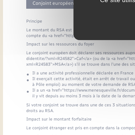
Conjoint européen
Conjoint d'un autre 
Principe
Le montant du RSA est égal à la différence entre le mo
compte du <a href="https://www.menesqueville.fr/docu
Impact sur les ressources du foyer
Le conjoint européen doit déclarer ses ressources aupr
didentite/?xml=R24582">Caf</a> (ou de la <a href="ht
xml=R24583">MSA</a>) s'il se trouve dans l'une des sit
Il a une activité professionnelle déclarée en France
Il exerçait cette activité, était en arrêt de travail 
à Pôle emploi) au moment de votre demande de RS
Il a un <a href="https://www.menesqueville.fr/docu
il y vit depuis au moins 3 mois à la date de la dema
Si votre conjoint se trouve dans une de ces 3 situation
droits au RSA.
Impact sur le montant forfaitaire
Le conjoint étranger est pris en compte dans la compos