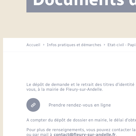
Visite de l’école pendant les travaux
Location de 2 roues
Etat civil
Menesqueville en images
Petite enfance
Tourisme
Travaux - Autorisation d’occupation
Comptes rendus de conseils
Enfants – Jeunes
de l’espace public
Avancement des travaux de l’école
Recensement
Mariage/PACS – Naissance – Décès
Arrêtés municipaux
Accueil
Infos pratiques et démarches
Etat-civil - Pap
Loisirs
Commerces - Entreprises -
Emploi
Organisation d’événement
Le dépôt de demande et le retrait des titres d’identité
vous, à la mairie de Fleury-sur-Andelle.
Transports
Prendre rendez-vous en ligne
A compter du dépôt de dossier en mairie, le délai d’obt
Pour plus de renseignements, vous pouvez contacter la
ou par mail à
contact@fleury-sur-andelle.fr
.