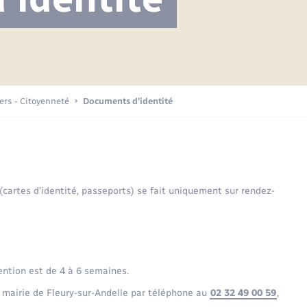
Projet nouveau groupe scolaire
Transports scolaires
Mariage – PACS
La mairie
Délibérations du conseil municipal
Etat-civil - Papiers -
Citoyenneté
Publications
Budget
iers - Citoyenneté
Documents d’identité
Nouvel habitant
Plan interactif
Sécurité - Prévention
 (cartes d’identité, passeports) se fait uniquement sur rendez-
Voirie et espace public
ention est de 4 à 6 semaines.
 mairie de Fleury-sur-Andelle par téléphone au
02 32 49 00 59
,