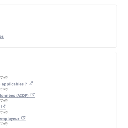
es
Cnil)
s applicables ?
Cnil)
s données (AIDP)
Cnil)
i
Cnil)
l'employeur
Cnil)