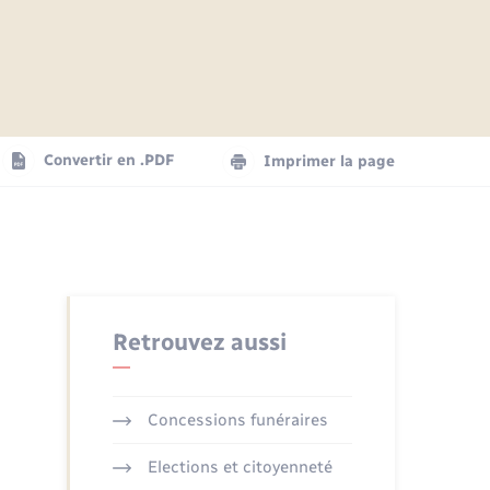
Articles de presse
Parrainage civil
Actualités
Comptes rendus du conseil
Logement - Urbanisme
municipal
Agenda
Convertir en .PDF
Imprimer la page
Numérique
La Communauté de communes
Seniors
Retrouvez aussi
Concessions funéraires
Elections et citoyenneté