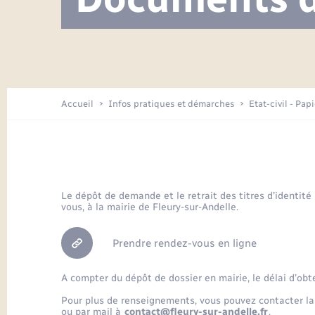
Visite de l’école pendant les travaux
Location de 2 roues
Etat civil
Menesqueville en images
Petite enfance
Tourisme
Travaux - Autorisation d’occupation
Comptes rendus de conseils
Enfants – Jeunes
de l’espace public
Avancement des travaux de l’école
Recensement
Mariage/PACS – Naissance – Décès
Arrêtés municipaux
Accueil
Infos pratiques et démarches
Etat-civil - Pap
Loisirs
Commerces - Entreprises -
Emploi
Organisation d’événement
Le dépôt de demande et le retrait des titres d’identité
vous, à la mairie de Fleury-sur-Andelle.
Transports
Prendre rendez-vous en ligne
A compter du dépôt de dossier en mairie, le délai d’obt
Pour plus de renseignements, vous pouvez contacter la
ou par mail à
contact@fleury-sur-andelle.fr
.