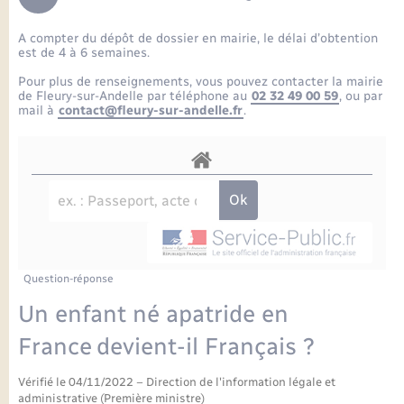
Enfants – Jeunes
Petite enfance
Tourisme
Travaux - Autorisation d’occupation de l’espace
Comptes rendus de conseils
Formations - Offre d'emploi
public
A compter du dépôt de dossier en mairie, le délai d’obtention
Projet nouveau groupe scolaire
Transports scolaires
La mairie
Mariage – PACS
Etat-civil - Papiers - Citoyenneté
est de 4 à 6 semaines.
Délibérations du conseil municipal
Sorties - Animations
Pour plus de renseignements, vous pouvez contacter la mairie
Articles de presse
Parrainage civil
Actualités
de Fleury-sur-Andelle par téléphone au
02 32 49 00 59
, ou par
Logement - Urbanisme
Comptes rendus du conseil municipal
mail à
contact@fleury-sur-andelle.fr
.
INFOS COMMUNAUTE DE COMMUNE
Avancement des travaux de l’école
Recensement
Mariage/PACS – Naissance – Décès
Loisirs
Arrêtés municipaux
Publications
Budget
Nouvel habitant
Agenda
Numérique
Question-réponse
Commerces - Entreprises - Emploi
Organisation d’événement
Un enfant né apatride en
Plan interactif
France devient-il Français ?
Sécurité - Prévention
Vérifié le 04/11/2022 – Direction de l'information légale et
La Communauté de communes
administrative (Première ministre)