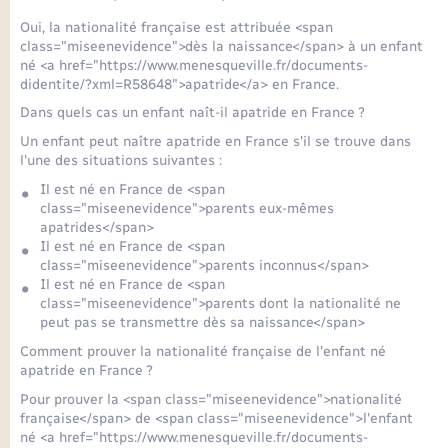
Seniors
Oui, la nationalité française est attribuée <span
class="miseenevidence">dès la naissance</span> à un enfant
Transports
né <a href="https://www.menesqueville.fr/documents-
didentite/?xml=R58648">apatride</a> en France.
Dans quels cas un enfant naît-il apatride en France ?
Voirie et espace public
Un enfant peut naître apatride en France s'il se trouve dans
l'une des situations suivantes :
Il est né en France de <span
class="miseenevidence">parents eux-mêmes
apatrides</span>
Il est né en France de <span
class="miseenevidence">parents inconnus</span>
Il est né en France de <span
class="miseenevidence">parents dont la nationalité ne
peut pas se transmettre dès sa naissance</span>
Comment prouver la nationalité française de l'enfant né
apatride en France ?
Pour prouver la <span class="miseenevidence">nationalité
française</span> de <span class="miseenevidence">l'enfant
né <a href="https://www.menesqueville.fr/documents-