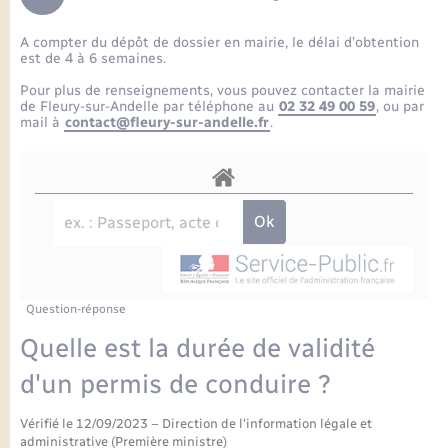
Enfants – Jeunes
Petite enfance
Tourisme
Travaux - Autorisation d’occupation de l’espace
Comptes rendus de conseils
Formations - Offre d'emploi
public
A compter du dépôt de dossier en mairie, le délai d’obtention
Projet nouveau groupe scolaire
Transports scolaires
La mairie
Mariage – PACS
Etat-civil - Papiers - Citoyenneté
est de 4 à 6 semaines.
Délibérations du conseil municipal
Sorties - Animations
Pour plus de renseignements, vous pouvez contacter la mairie
Articles de presse
Parrainage civil
Actualités
de Fleury-sur-Andelle par téléphone au
02 32 49 00 59
, ou par
Logement - Urbanisme
Comptes rendus du conseil municipal
mail à
contact@fleury-sur-andelle.fr
.
INFOS COMMUNAUTE DE COMMUNE
Avancement des travaux de l’école
Recensement
Mariage/PACS – Naissance – Décès
Loisirs
Arrêtés municipaux
Publications
Budget
Nouvel habitant
Agenda
Numérique
Question-réponse
Commerces - Entreprises - Emploi
Organisation d’événement
Quelle est la durée de validité
Plan interactif
d'un permis de conduire ?
Sécurité - Prévention
Vérifié le 12/09/2023 – Direction de l'information légale et
La Communauté de communes
administrative (Première ministre)