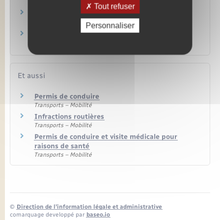
d'identité officielle ?
Tout refuser
Solde du permis de conduire : comment
connaître son nombre de points ?
Personnaliser
Quel permis pour quelle catégorie de véhicules
?
Et aussi
Permis de conduire
Transports – Mobilité
Infractions routières
Transports – Mobilité
Permis de conduire et visite médicale pour
raisons de santé
Transports – Mobilité
©
Direction de l’information légale et administrative
comarquage developpé par
baseo.io