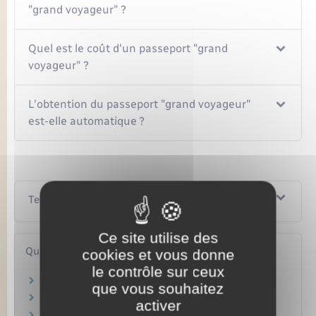
"grand voyageur" ?
Quel est le coût d'un passeport "grand
voyageur" ?
L'obtention du passeport "grand voyageur"
est-elle automatique ?
Textes de référence
Ce site utilise des
Questions ? Réponses !
cookies et vous donne
le contrôle sur ceux
Peut-on obtenir un passeport gratuitement ?
que vous souhaitez
Peut-on avoir deux passeports ?
activer