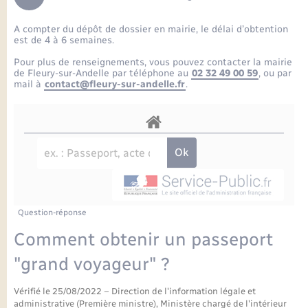
Enfants – Jeunes
Petite enfance
Tourisme
Travaux - Autorisation d’occupation de l’espace
Comptes rendus de conseils
Formations - Offre d'emploi
public
A compter du dépôt de dossier en mairie, le délai d’obtention
Projet nouveau groupe scolaire
Transports scolaires
La mairie
Mariage – PACS
Etat-civil - Papiers - Citoyenneté
est de 4 à 6 semaines.
Délibérations du conseil municipal
Sorties - Animations
Pour plus de renseignements, vous pouvez contacter la mairie
Articles de presse
Parrainage civil
Actualités
de Fleury-sur-Andelle par téléphone au
02 32 49 00 59
, ou par
Logement - Urbanisme
Comptes rendus du conseil municipal
mail à
contact@fleury-sur-andelle.fr
.
INFOS COMMUNAUTE DE COMMUNE
Avancement des travaux de l’école
Recensement
Mariage/PACS – Naissance – Décès
Loisirs
Arrêtés municipaux
Publications
Budget
Nouvel habitant
Agenda
Numérique
Question-réponse
Commerces - Entreprises - Emploi
Organisation d’événement
Comment obtenir un passeport
Plan interactif
"grand voyageur" ?
Sécurité - Prévention
Vérifié le 25/08/2022 – Direction de l'information légale et
La Communauté de communes
administrative (Première ministre), Ministère chargé de l'intérieur