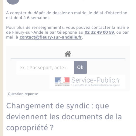
Enfants – Jeunes
Petite enfance
Tourisme
Travaux - Autorisation d’occupation de l’espace
Comptes rendus de conseils
Formations - Offre d'emploi
public
A compter du dépôt de dossier en mairie, le délai d’obtention
Projet nouveau groupe scolaire
Transports scolaires
La mairie
Mariage – PACS
Etat-civil - Papiers - Citoyenneté
est de 4 à 6 semaines.
Délibérations du conseil municipal
Sorties - Animations
Pour plus de renseignements, vous pouvez contacter la mairie
Articles de presse
Parrainage civil
Actualités
de Fleury-sur-Andelle par téléphone au
02 32 49 00 59
, ou par
Logement - Urbanisme
Comptes rendus du conseil municipal
mail à
contact@fleury-sur-andelle.fr
.
INFOS COMMUNAUTE DE COMMUNE
Avancement des travaux de l’école
Recensement
Mariage/PACS – Naissance – Décès
Loisirs
Arrêtés municipaux
Publications
Budget
Nouvel habitant
Agenda
Numérique
Question-réponse
Commerces - Entreprises - Emploi
Organisation d’événement
Changement de syndic : que
Plan interactif
deviennent les documents de la
Sécurité - Prévention
copropriété ?
La Communauté de communes