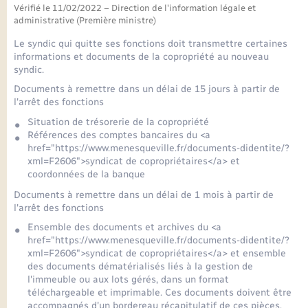
Seniors
Vérifié le 11/02/2022 – Direction de l'information légale et
administrative (Première ministre)
Transports
Le syndic qui quitte ses fonctions doit transmettre certaines
informations et documents de la copropriété au nouveau
syndic.
Voirie et espace public
Documents à remettre dans un délai de 15 jours à partir de
l'arrêt des fonctions
Situation de trésorerie de la copropriété
Références des comptes bancaires du <a
href="https://www.menesqueville.fr/documents-didentite/?
xml=F2606">syndicat de copropriétaires</a> et
coordonnées de la banque
Documents à remettre dans un délai de 1 mois à partir de
l'arrêt des fonctions
Ensemble des documents et archives du <a
href="https://www.menesqueville.fr/documents-didentite/?
xml=F2606">syndicat de copropriétaires</a> et ensemble
des documents dématérialisés liés à la gestion de
l'immeuble ou aux lots gérés, dans un format
téléchargeable et imprimable. Ces documents doivent être
accompagnés d'un bordereau récapitulatif de ces pièces.