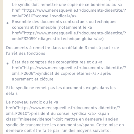
Le syndic doit remettre une copie de ce bordereau au <a
href="https://www.menesqueville.fr/documents-didentite/?
xml=F2610">conseil syndical</a>.
Ensemble des documents contractuels ou techniques
concernant l'immeuble (notamment le <a
href="https://www.menesqueville.fr/documents-didentite/?
xml=F32059">diagnostic technique global</a>)
Documents à remettre dans un délai de 3 mois à partir de
l'arrêt des fonctions
État des comptes des copropriétaires et du <a
href="https://www.menesqueville.fr/documents-didentite/?
xml=F2606">syndicat de copropriétaires</a> après
apurement et clôture
Si le syndic ne remet pas les documents exigés dans les
délais
Le nouveau syndic ou le <a
href="https://www.menesqueville.fr/documents-didentite/?
xml=F2610">président du conseil syndical</a> <span
class="miseenevidence">doit mettre en demeure l'ancien
syndic de transmettre les documents</span>. Cette mise en
demeure doit être faite par l'un des moyens suivants :